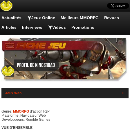
Actualités
Jeux Online
Meilleurs MMORPG
Revues
Articles
Interviews
Vidéos
Promotions
Profil de KingsRoad
Jeux Web
0
Genre:
MMORPG
d’action F2P
Plateforme: Navigateur Web
Développeurs: Rumble Games
VUE D’ENSEMBLE