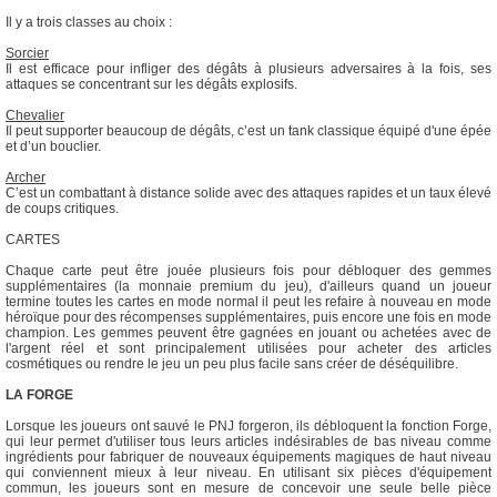
Il y a trois classes au choix :
Sorcier
Il est efficace pour infliger des dégâts à plusieurs adversaires à la fois, ses
attaques se concentrant sur les dégâts explosifs.
Chevalier
Il peut supporter beaucoup de dégâts, c’est un tank classique équipé d'une épée
et d’un bouclier.
Archer
C’est un combattant à distance solide avec des attaques rapides et un taux élevé
de coups critiques.
CARTES
Chaque carte peut être jouée plusieurs fois pour débloquer des gemmes
supplémentaires (la monnaie premium du jeu), d'ailleurs quand un joueur
termine toutes les cartes en mode normal il peut les refaire à nouveau en mode
héroïque pour des récompenses supplémentaires, puis encore une fois en mode
champion. Les gemmes peuvent être gagnées en jouant ou achetées avec de
l'argent réel et sont principalement utilisées pour acheter des articles
cosmétiques ou rendre le jeu un peu plus facile sans créer de déséquilibre.
LA FORGE
Lorsque les joueurs ont sauvé le PNJ forgeron, ils débloquent la fonction Forge,
qui leur permet d'utiliser tous leurs articles indésirables de bas niveau comme
ingrédients pour fabriquer de nouveaux équipements magiques de haut niveau
qui conviennent mieux à leur niveau. En utilisant six pièces d'équipement
commun, les joueurs sont en mesure de concevoir une seule belle pièce