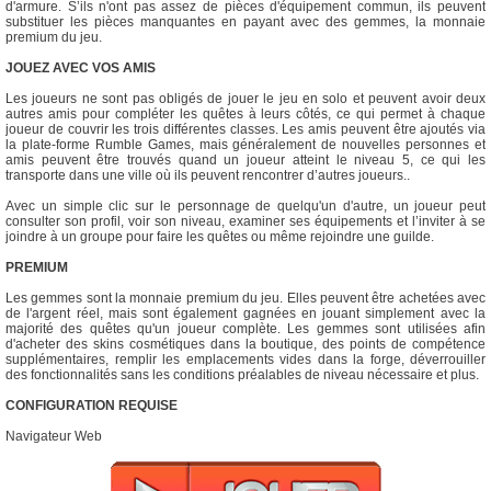
d'armure. S’ils n'ont pas assez de pièces d'équipement commun, ils peuvent
substituer les pièces manquantes en payant avec des gemmes, la monnaie
premium du jeu.
JOUEZ AVEC VOS AMIS
Les joueurs ne sont pas obligés de jouer le jeu en solo et peuvent avoir deux
autres amis pour compléter les quêtes à leurs côtés, ce qui permet à chaque
joueur de couvrir les trois différentes classes. Les amis peuvent être ajoutés via
la plate-forme Rumble Games, mais généralement de nouvelles personnes et
amis peuvent être trouvés quand un joueur atteint le niveau 5, ce qui les
transporte dans une ville où ils peuvent rencontrer d’autres joueurs..
Avec un simple clic sur le personnage de quelqu'un d'autre, un joueur peut
consulter son profil, voir son niveau, examiner ses équipements et l’inviter à se
joindre à un groupe pour faire les quêtes ou même rejoindre une guilde.
PREMIUM
Les gemmes sont la monnaie premium du jeu. Elles peuvent être achetées avec
de l'argent réel, mais sont également gagnées en jouant simplement avec la
majorité des quêtes qu'un joueur complète. Les gemmes sont utilisées afin
d'acheter des skins cosmétiques dans la boutique, des points de compétence
supplémentaires, remplir les emplacements vides dans la forge, déverrouiller
des fonctionnalités sans les conditions préalables de niveau nécessaire et plus.
CONFIGURATION REQUISE
Navigateur Web