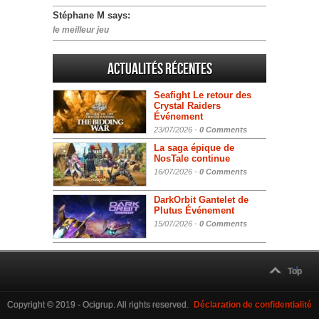
Stéphane M says:
le meilleur jeu
Actualités Récentes
Seafight Le retour des
Crystal Raiders
Événement
23/07/2026 -
0 Comments
La saga épique de
NosTale continue
16/07/2026 -
0 Comments
DarkOrbit Gantelet de
Plutus Événement
15/07/2026 -
0 Comments
Top
Copyright © 2019 - Ocigrup. All rights reserved.
Déclaration de confidentialité