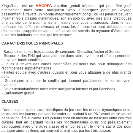
KingsRoad est un
MMORPG
d’action gratuit trépidant qui peut être joué
directement dans votre navigateur Web. Embarquez pour un voyage
passionnant à travers un monde magnifiquement conçu, où les joueurs peuvent
incarner trois classes dynamiques, soit en solo ou avec des amis. Débloquez
une variété de fonctionnalités à mesure que vous progressez dans le jeu,
maîtrisez les différents niveaux et jouez-les à nouveau pour débloquer des
récompenses supplémentaires et découvrir les secrets du royaume d’Alderstone
et de ses habitants et le mal qui les menace.
CARACTÉRISTIQUES PRINCIPALES
- Basculez entre les trois classes dynamiques: Chevalier, Archer et Sorcier
- Secourez des PNJ qui vous aideront dans votre aventure et débloqueront de
nouvelles fonctionnalités
- Jouez à travers des cartes instanciées plusieurs fois pour débloquer des
récompenses supplémentaires
- Faites équipe avec d'autres joueurs et pour vous attaquer à de plus grands
défis
- Graphiques à couper le souffle qui donnent parfaitement le ton de votre
aventure
- Jouez instantanément dans votre navigateur Internet et par Facebook
- Entièrement gratuit
CLASSES
L’une des principales caractéristiques du jeu sont les classes dynamiques entre
lesquelles les joueurs peuvent basculer en parlant à un PNJ avant de se lancer
dans leur quête suivante. Les joueurs sont en mesure de basculer entre ces trois
classes tout en gardant toutes les fonctionnalités qu'ils ont préalablement
débloquées avec une autre classe et en conservant le même sac à dos pour
partager ainsi les items qui peuvent être utilisés par les trois classes.