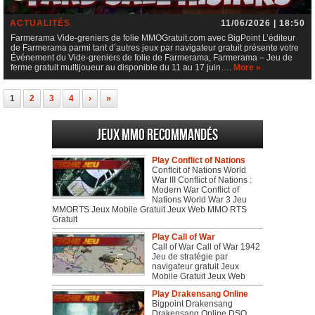
ACTUALITÉS
11/06/2026 | 18:50
Farmerama Vide-greniers de folie MMOGratuit.com avec BigPoint L’éditeur
de Farmerama parmi tant d’autres jeux par navigateur gratuit présente votre
Événement du Vide-greniers de folie de Farmerama, Farmerama – Jeu de
ferme gratuit multijoueur au disponible du 11 au 17 juin….
More »
1
2
3
4
›
»
Jeux MMO recommandés
Play Conflict of Nations
Conflcit of Nations World
War III Conflict of Nations :
Modern War Conflict of
Nations World War 3 Jeu
MMORTS Jeux Mobile Gratuit Jeux Web MMO RTS
Gratuit
Play Call of War
Call of War Call of War 1942
Jeu de stratégie par
navigateur gratuit Jeux
Mobile Gratuit Jeux Web
Play Drakensang Online
Bigpoint Drakensang
Drakensang Online DSO