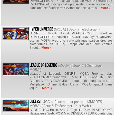
DÉVELOPPEUR : Primal Game Studio VUE D’ENSEMBLE
Ce MOBA futuriste gratuit oppose deux équipes de cinq
dans une expérience MOBA traditionnelle à trois…
More »
Hyper Universe
(
MOBA
) (
Jeux à Télécharger
)
GENRE : MOBA Gratuit PLATEFORME : Windows
DÉVELOPPEUR : Nexon DESCRIPTION Hyper Universe
est un MOBA avec une caractéristique particulière, ses
plate-formes en 2D, qui rappellent des jeux comme
Street…
More »
League of Legends
(
MOBA
) (
Jeux à Télécharger
,
MOBA
)
League of Legends GENRE: MOBA Free to play
PLATEFORME: Windows / Mac DÉVELOPPEUR: Riot
Games VUE D’ENSEMBLE League of Legends est un
Multiplayer Online Battle Arena (MOBA) gratuit dans
lequel…
More »
Duelyst
(
JCC et Jeux au tour par tour
,
MMORTS
,
MOBA
) (
Jeux à Télécharger
,
Jeux Web
)
GENRE TCG-Battle Arena Free to Play PLATEFORME
Navigateurs Web, PC & Mac DÉVELOPPEUR Counterplay