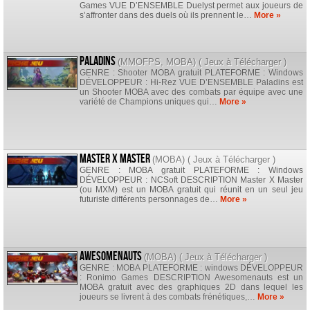
Games VUE D’ENSEMBLE Duelyst permet aux joueurs de
s’affronter dans des duels où ils prennent le…
More »
Paladins
(
MMOFPS
,
MOBA
) (
Jeux à Télécharger
)
GENRE : Shooter MOBA gratuit PLATEFORME : Windows
DÉVELOPPEUR : Hi-Rez VUE D’ENSEMBLE Paladins est
un Shooter MOBA avec des combats par équipe avec une
variété de Champions uniques qui…
More »
Master X Master
(
MOBA
) (
Jeux à Télécharger
)
GENRE : MOBA gratuit PLATEFORME : Windows
DÉVELOPPEUR : NCSoft DESCRIPTION Master X Master
(ou MXM) est un MOBA gratuit qui réunit en un seul jeu
futuriste différents personnages de…
More »
Awesomenauts
(
MOBA
) (
Jeux à Télécharger
)
GENRE : MOBA PLATEFORME : windows DÉVELOPPEUR
: Ronimo Games DESCRIPTION Awesomenauts est un
MOBA gratuit avec des graphiques 2D dans lequel les
joueurs se livrent à des combats frénétiques,…
More »