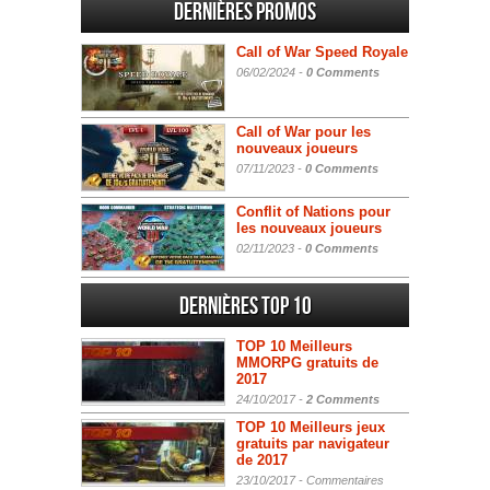
Dernières promos
Call of War Speed Royale
06/02/2024 -
0 Comments
Call of War pour les
nouveaux joueurs
07/11/2023 -
0 Comments
Conflit of Nations pour
les nouveaux joueurs
02/11/2023 -
0 Comments
Dernières Top 10
TOP 10 Meilleurs
MMORPG gratuits de
2017
24/10/2017 -
2 Comments
TOP 10 Meilleurs jeux
gratuits par navigateur
de 2017
23/10/2017 -
Commentaires