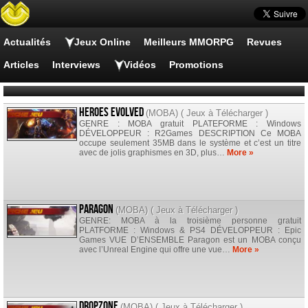
Actualités
Jeux Online
Meilleurs MMORPG
Revues
Articles
Interviews
Vidéos
Promotions
Heroes Evolved
(
MOBA
) (
Jeux à Télécharger
)
GENRE : MOBA gratuit PLATEFORME : Windows
DÉVELOPPEUR : R2Games DESCRIPTION Ce MOBA
occupe seulement 35MB dans le système et c’est un titre
avec de jolis graphismes en 3D, plus…
More »
Paragon
(
MOBA
) (
Jeux à Télécharger
)
GENRE: MOBA à la troisième personne gratuit
PLATFORME : Windows & PS4 DÉVELOPPEUR : Epic
Games VUE D’ENSEMBLE Paragon est un MOBA conçu
avec l’Unreal Engine qui offre une vue…
More »
Dropzone
(
MOBA
) (
Jeux à Télécharger
)