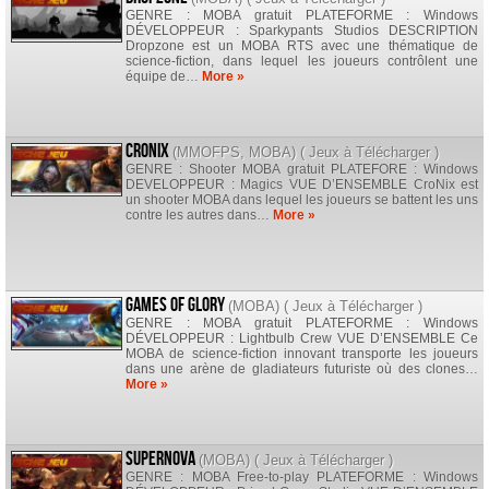
GENRE : MOBA gratuit PLATEFORME : Windows
DÉVELOPPEUR : Sparkypants Studios DESCRIPTION
Dropzone est un MOBA RTS avec une thématique de
science-fiction, dans lequel les joueurs contrôlent une
équipe de…
More »
CroNix
(
MMOFPS
,
MOBA
) (
Jeux à Télécharger
)
GENRE : Shooter MOBA gratuit PLATEFORE : Windows
DEVELOPPEUR : Magics VUE D’ENSEMBLE CroNix est
un shooter MOBA dans lequel les joueurs se battent les uns
contre les autres dans…
More »
Games of Glory
(
MOBA
) (
Jeux à Télécharger
)
GENRE : MOBA gratuit PLATEFORME : Windows
DÉVELOPPEUR : Lightbulb Crew VUE D’ENSEMBLE Ce
MOBA de science-fiction innovant transporte les joueurs
dans une arène de gladiateurs futuriste où des clones…
More »
Supernova
(
MOBA
) (
Jeux à Télécharger
)
GENRE : MOBA Free-to-play PLATEFORME : Windows