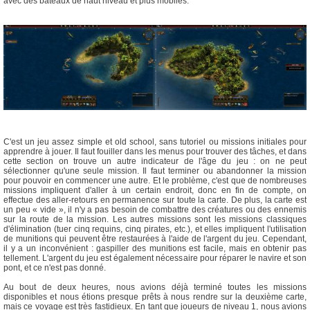
avec des bateaux de haut niveau et plus mobiles.
C'est un jeu assez simple et old school, sans tutoriel ou missions initiales pour
apprendre à jouer. Il faut fouiller dans les menus pour trouver des tâches, et dans
cette section on trouve un autre indicateur de l'âge du jeu : on ne peut
sélectionner qu'une seule mission. Il faut terminer ou abandonner la mission
pour pouvoir en commencer une autre. Et le problème, c'est que de nombreuses
missions impliquent d'aller à un certain endroit, donc en fin de compte, on
effectue des aller-retours en permanence sur toute la carte. De plus, la carte est
un peu « vide », il n'y a pas besoin de combattre des créatures ou des ennemis
sur la route de la mission. Les autres missions sont les missions classiques
d'élimination (tuer cinq requins, cinq pirates, etc.), et elles impliquent l'utilisation
de munitions qui peuvent être restaurées à l'aide de l'argent du jeu. Cependant,
il y a un inconvénient : gaspiller des munitions est facile, mais en obtenir pas
tellement. L'argent du jeu est également nécessaire pour réparer le navire et son
pont, et ce n'est pas donné.
Au bout de deux heures, nous avions déjà terminé toutes les missions
disponibles et nous étions presque prêts à nous rendre sur la deuxième carte,
mais ce voyage est très fastidieux. En tant que joueurs de niveau 1, nous avions