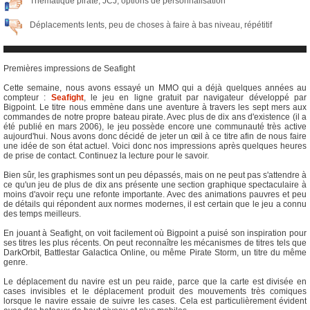
Thématique pirate, JCJ, options de personnalisation
Déplacements lents, peu de choses à faire à bas niveau, répétitif
Premières impressions de Seafight
Cette semaine, nous avons essayé un MMO qui a déjà quelques années au
compteur :
Seafight
, le jeu en ligne gratuit par navigateur développé par
Bigpoint. Le titre nous emmène dans une aventure à travers les sept mers aux
commandes de notre propre bateau pirate. Avec plus de dix ans d'existence (il a
été publié en mars 2006), le jeu possède encore une communauté très active
aujourd'hui. Nous avons donc décidé de jeter un œil à ce titre afin de nous faire
une idée de son état actuel. Voici donc nos impressions après quelques heures
de prise de contact. Continuez la lecture pour le savoir.
Bien sûr, les graphismes sont un peu dépassés, mais on ne peut pas s'attendre à
ce qu'un jeu de plus de dix ans présente une section graphique spectaculaire à
moins d'avoir reçu une refonte importante. Avec des animations pauvres et peu
de détails qui répondent aux normes modernes, il est certain que le jeu a connu
des temps meilleurs.
En jouant à Seafight, on voit facilement où Bigpoint a puisé son inspiration pour
ses titres les plus récents. On peut reconnaître les mécanismes de titres tels que
DarkOrbit, Battlestar Galactica Online, ou même Pirate Storm, un titre du même
genre.
Le déplacement du navire est un peu raide, parce que la carte est divisée en
cases invisibles et le déplacement produit des mouvements très comiques
lorsque le navire essaie de suivre les cases. Cela est particulièrement évident