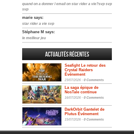
quand on a donner l email on star rider a vie?svp svp
svp
marie says:
star rider a vie svp
Stéphane M says:
le meilleur jeu
Actualités Récentes
Seafight Le retour des
Crystal Raiders
Événement
23/07/2026 -
0 Comments
La saga épique de
NosTale continue
16/07/2026 -
0 Comments
DarkOrbit Gantelet de
Plutus Événement
15/07/2026 -
0 Comments