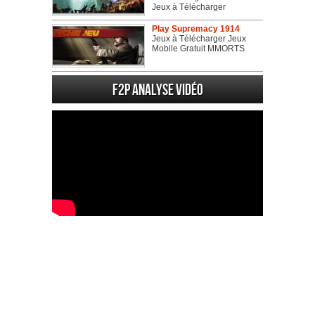
Jeux à Télécharger
Play Supremacy 1914
Jeux à Télécharger Jeux
Mobile Gratuit MMORTS
F2P Analyse vidéo