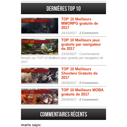
Dernières Top 10
TOP 10 Meilleurs
MMORPG gratuits de
2017
24/10/2017 -
2 Comments
TOP 10 Meilleurs jeux
gratuits par navigateur
de 2017
23/10/2017 -
Commentaires
fermés
sur TOP 10 Meilleurs jeux gratuits par navigateur de
2017
TOP 10 Meilleurs
Shooters Gratuits de
2017
26/09/2017 -
0 Comments
TOP 10 Meilleurs MOBA
gratuits de 2017
20/09/2017 -
0 Comments
Commentaires récents
marie says: