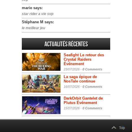
marie says:
star rider a vie svp
Stéphane M says:
le meilleur jeu
Actualités Récentes
Seafight Le retour des
Crystal Raiders
Événement
23/07/2026 -
0 Comments
La saga épique de
NosTale continue
16/07/2026 -
0 Comments
DarkOrbit Gantelet de
Plutus Événement
15/07/2026 -
0 Comments
Top