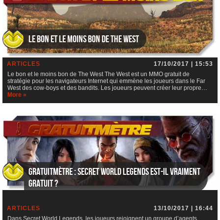
Le bon et le moins bon de The West
ARTICLES
17/10/2017 | 15:53
Le bon et le moins bon de The West The West est un MMO gratuit de
stratégie pour les navigateurs Internet qui emmène les joueurs dans le Far
West des cow-boys et des bandits. Les joueurs peuvent créer leur propre…
More »
Gratuitmètre : Secret World Legends est-il vraiment
gratuit ?
ARTICLES
13/10/2017 | 16:44
Dans Secret World Legends, les joueurs rejoignent un groupe d’agents