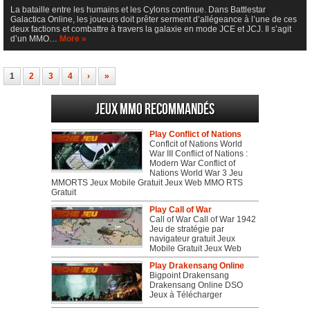
La bataille entre les humains et les Cylons continue. Dans Battlestar
Galactica Online, les joueurs doit prêter serment d’allégeance à l’une de ces
deux factions et combattre à travers la galaxie en mode JCE et JCJ. Il s’agit
d’un MMO…
More »
1
2
3
4
›
»
Jeux MMO recommandés
Play Conflict of Nations
Conflcit of Nations World
War III Conflict of Nations :
Modern War Conflict of
Nations World War 3 Jeu
MMORTS Jeux Mobile Gratuit Jeux Web MMO RTS
Gratuit
Play Call of War
Call of War Call of War 1942
Jeu de stratégie par
navigateur gratuit Jeux
Mobile Gratuit Jeux Web
Play Drakensang Online
Bigpoint Drakensang
Drakensang Online DSO
Jeux à Télécharger