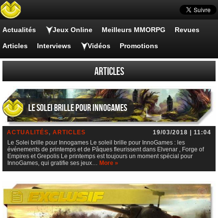
Actualités
Jeux Online
Meilleurs MMORPG
Revues
Articles
Interviews
Vidéos
Promotions
Articles
Le Solei brille pour Innogames
ACTUALITÉS
,
ARTICLES
19/03/2018 | 11:04
Le Solei brille pour Innogames Le soleil brille pour InnoGames : les
événements de printemps et de Pâques fleurissent dans Elvenar , Forge of
Empires et Grepolis Le printemps est toujours un moment spécial pour
InnoGames, qui gratifie ses jeux…
More »