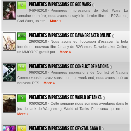
Premières impressions de God Wars
()
6
04/04/2018 -
Premières impressions de God Wars La
semaine dernière, nous avons essayé le dernier titre de R2Games,
God Wars, un titre…
More »
Premières impressions de Dawnbreaker Online
()
Bêta
29/03/2018 -
Nous avons eu l’occasion d’essayer la bêta
fermée du nouveau titre fantasy de R2Games, Dawnbreaker Online,
un MMORPG gratuit par…
More »
Premières impressions de Conflict of Nations
()
7.5
06/03/2018 -
Premières impressions de Conflict of Nations
Comme vous le savez sans doute, ce week-end, nous avons joué au
nouveau RTS…
More »
Premières impressions de World of Tanks
()
9
03/03/2018 -
Cette semaine nous sommes aventurés dans le
jeu de tank de Wargaming, World of Tanks. Pour ceux qui ne le…
More »
Premières impressions de Crystal Saga II
()
5