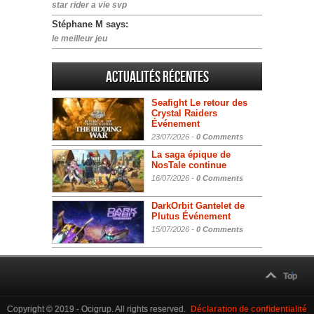
star rider a vie svp
Stéphane M says:
le meilleur jeu
Actualités Récentes
Seafight Le retour des
Crystal Raiders
Événement
23/07/2026 -
0 Comments
La saga épique de
NosTale continue
16/07/2026 -
0 Comments
DarkOrbit Gantelet de
Plutus Événement
15/07/2026 -
0 Comments
Top
Copyright © 2019 - Ocigrup. All rights reserved.
Déclaration de confidentialité