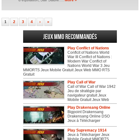
d’équitation, Star Stable….
More »
1
2
3
4
›
»
Jeux MMO recommandés
Play Conflict of Nations
Conflcit of Nations World
War III Conflict of Nations :
Modern War Conflict of
Nations World War 3 Jeu
MMORTS Jeux Mobile Gratuit Jeux Web MMO RTS
Gratuit
Play Call of War
Call of War Call of War 1942
Jeu de stratégie par
navigateur gratuit Jeux
Mobile Gratuit Jeux Web
Play Drakensang Online
Bigpoint Drakensang
Drakensang Online DSO
Jeux à Télécharger
Play Supremacy 1914
Jeux à Télécharger Jeux
Mobile Gratuit MMORTS