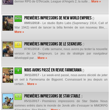
dernier RPG de GTArcade, League of Angels 2, la suite…
More »
Premières impressions de New World Empires
()
Bêta
09/01/2018 -
Le studio Bytro Labs (Supremacy 1914, Call of
War 1942) vient de lancer la bêta fermée de son nouveau titre,…
More »
Premières impressions de Le Seigneurs
()
4
07/01/2018 -
Cette semaine, nous avons pu tester la nouvelle
version de Le Seigneurs. Le jeu de stratégie par navigateur
développé par…
More »
Nous avons passé en revue Farmerama
()
8
30/11/2017 -
Le week-end passé, nous avons décidé de jeter
un oeil à Farmerama de Bigpoint. Connaissant le jeu depuis un
certain…
More »
Premières impressions de Star Stable
()
6.5
05/11/2017 -
Premières impressions de Star Stable Nous
sommes entrés dans le monde de Jorvik afin d’essayer le MMORPG