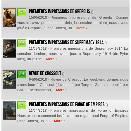
Premières impressions de Grepolis
()
7
15/05/2018 -
Premières impressions de Grepolis Comme
vous le savez probablement déjà, la semaine dernière, nous avons
joué à Grepolis (d’InnoGames), un…
More »
Premières impressions de Supremacy 1914
()
6.5
11/05/2018 -
Premières impressions de Supremacy 1914 La
semaine dernière, nous avons joué à Supremacy 1914 (de Bytro
labs), un jeu de…
More »
Revue de Crossout
()
8.5
04/05/2018 -
Revue de Crossout Le week-end dernier, nous
avons joué à Crossout (développé par Targem Games et publié par
Gaijin Entertainment),…
More »
Premières impressions de Forge of Empires
()
7
11/04/2018 -
Premières impressions de Forge of Empires
Nous avons récemment testé avec un regard neuf Forge of Empires
(InnoGames), un jeu…
More »