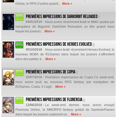
Online, le RPG d’action gratuit…
More »
Premières impressions de DarkOrbit Reloaded
()
6.5
04/01/2019 -
Nous avons récemment testé le MMO spatial par
navigateur de Bigpoint, DarkOrbit Reloaded, un titre gratuit dans
lequel les joueurs…
More »
Premières impressions de Heroes Evolved
()
Bêta
05/10/2018 -
Nous avons testé récemment Heroes Evolved, le
nouveau MOBA de R2Games dans lequel les joueurs s’affrontent
dans des parties à…
More »
Premières impressions de Copia
()
6
10/07/2018 -
Premières impressions de Copia Ce week-end,
nous avons joué au nouveau RPG fantasy par navigateur de
R2Games, Copia. Il s’agit…
More »
Premières impressions de Florensia
()
6
12/06/2018 -
Le week-end dernier, nous avons essayé
Florensia Online, le MMORPG fantasy gratuit de GamesInFlames
dans lequel les joueurs explorent un…
More »