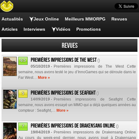
Actualités
Jeux Online
Meilleurs MMORPG
Revues
Articles
Interviews
Vidéos
Promotions
Revues
Premières impressions de The West
()
6.5
05/10/2019 -
Premières impressions de The West Cette
semaine, nous avons testé le jeu d’InnoGames qui se déroule dans le
Far West…
More »
Premières impressions de Seafight
()
5
14/09/2019 -
Premières impressions de Seafight Cette
semaine, nous avons essayé un MMO qui a déjà quelques années au
compteur : Seafight,…
More »
Premières impressions de Drakensang Online
()
7
19/04/2019 -
Premières impressions de Drakensang Online
Au cours du week-end dernier, nous avons joué à Drakensang