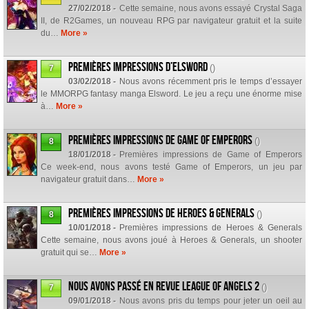
27/02/2018 -
Cette semaine, nous avons essayé Crystal Saga
II, de R2Games, un nouveau RPG par navigateur gratuit et la suite
du…
More »
Premières impressions d’Elsword
()
7
03/02/2018 -
Nous avons récemment pris le temps d’essayer
le MMORPG fantasy manga Elsword. Le jeu a reçu une énorme mise
à…
More »
Premières impressions de Game of Emperors
()
8
18/01/2018 -
Premières impressions de Game of Emperors
Ce week-end, nous avons testé Game of Emperors, un jeu par
navigateur gratuit dans…
More »
Premières impressions de Heroes & Generals
()
8
10/01/2018 -
Premières impressions de Heroes & Generals
Cette semaine, nous avons joué à Heroes & Generals, un shooter
gratuit qui se…
More »
Nous avons passé en revue League of Angels 2
()
7
09/01/2018 -
Nous avons pris du temps pour jeter un oeil au