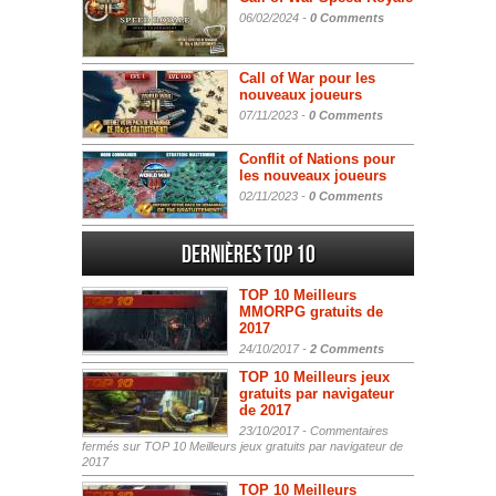
06/02/2024 -
0 Comments
Call of War pour les
nouveaux joueurs
07/11/2023 -
0 Comments
Conflit of Nations pour
les nouveaux joueurs
02/11/2023 -
0 Comments
Dernières Top 10
TOP 10 Meilleurs
MMORPG gratuits de
2017
24/10/2017 -
2 Comments
TOP 10 Meilleurs jeux
gratuits par navigateur
de 2017
23/10/2017 -
Commentaires
fermés
sur TOP 10 Meilleurs jeux gratuits par navigateur de
2017
TOP 10 Meilleurs