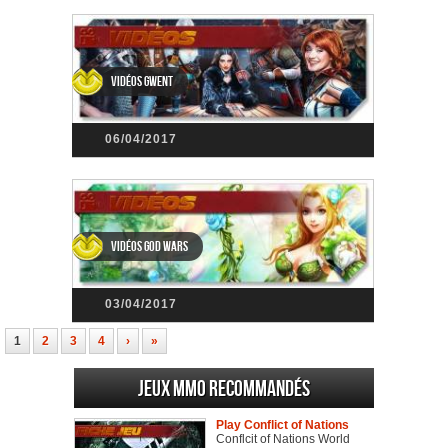
Vidéos Gwent
06/04/2017
Vidéos God Wars
03/04/2017
1
2
3
4
›
»
Jeux MMO recommandés
Play Conflict of Nations
Conflcit of Nations World