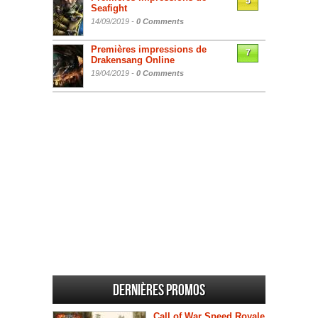
5
Seafight
14/09/2019 -
0 Comments
Premières impressions de
7
Drakensang Online
19/04/2019 -
0 Comments
Dernières promos
Call of War Speed Royale