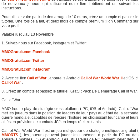
de nouveaux joueurs qui utiliseront notre lien l’obtiendront en suivant les
instructions.
Pour utiliser votre pack de démarrage de 10 euros, créez un compte et passez le
tutoriel. Une fois cela fait, et deux mois de compte premium High Command sur
votre profil.
Valable jusqu'au 13 Novembre
1. Suivez-nous sur Facebook, Instagram et Twitter:
MMOGratuit.com Facebook
MMOGratuit.com Twitter
MMOGratuit.com Instagram
2. Avec ce lien
Call of War
, appareils Android
Call of War World War II
et iOS ici
Call of War
.
3. Créez un compte et passez le tutoriel, Gratuit Pack De Demarrage Call of War.
Call of War
MMO free-to-play de stratégie cross-platform ( PC, iOS et Android), Call of War
met les joueurs dans la position de leaders de leur pays au début de la seconde
guerre mondiale, capables de réécrire l'histoire en choisissant leur camp et leurs
alliés en prévision de combats JCJ en temps réel excitants.
Call of War World War II est un jeu multijoueur de stratégie multijoueur gratuit (
MMORTS
), les joueurs peuvent jouer simultanément à partir du PC ou des
appareils mobiles, iOS et Android. Les utilisateurs de PC peuvent jouer depuis