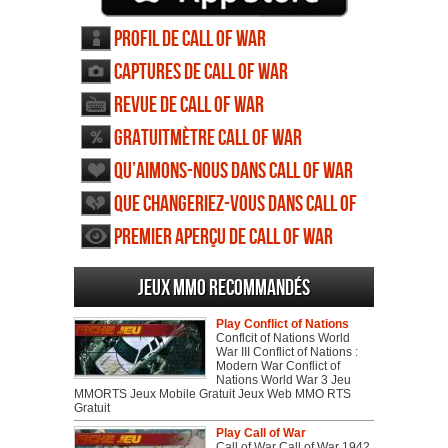
Profil de Call of War
Captures de Call of War
Revue de Call of War
Gratuitmètre Call of War
Qu’aimons-nous dans Call of War
Que changeriez-vous dans Call of
War
Premier aperçu de Call of War
Jeux MMO recommandés
Play Conflict of Nations
Conflcit of Nations World
War III Conflict of Nations :
Modern War Conflict of
Nations World War 3 Jeu
MMORTS Jeux Mobile Gratuit Jeux Web MMO RTS
Gratuit
Play Call of War
Call of War Call of War 1942