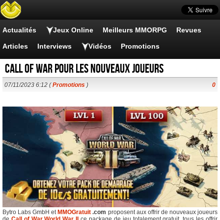
Actualités
Jeux Online
Meilleurs MMORPG
Revues
Articles
Interviews
Vidéos
Promotions
Call of War pour les nouveaux joueurs
07/11/2023 6:12 (
Promotions
)
0
Bytro Labs GmbH et
MMOGratuit
.com
proposent aux offrir de nouveaux joueurs
de
Call of War World War II
ce package de jeu totalement gratuit, tous les offrir