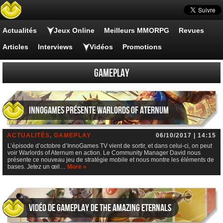
Actualités
Jeux Online
Meilleurs MMORPG
Revues
Articles
Interviews
Vidéos
Promotions
Gameplay
InnoGames présente Warlords of Aternum
ACTUALITÉS
,
GAMEPLAY
06/10/2017 | 14:15
L’épisode d’octobre d’InnoGames TV vient de sortir, et dans celui-ci, on peut
voir Warlords of Aternum en action. Le Community Manager David nous
présente ce nouveau jeu de stratégie mobile et nous montre les éléments de
bases. Jetez un œil…
More »
Vidéo de gameplay de The Amazing Eternals