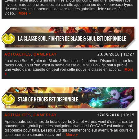
Elvenar reçoit aujourd’hui une mise à jour qui comprend une nouvelle race
invitée, mais celle-ci est spéciale car elle ajoute au jeu deux nouveaux types
de créatures simultanément : des orcs et des gobelins. Jetez un œil à la
vidéo…
More »
La classe Soul Fighter de Blade & Soul est disponible
ACTUALITÉS
,
GAMEPLAY
23/06/2016 | 11:27
La classe Soul Fighter de Blade & Soul est enfin arrivée. Disponible pour les
races Gon, Jin et Yun, c’est la 9ème classe du MMORPG. NCsoft a publié
une vidéo dans laquelle on peut voir cette nouvelle classe en action….
More
»
Star of Heroes est disponible
ACTUALITÉS
,
GAMEPLAY
17/05/2016 | 10:15
Après quatre semaines de bêta ouverte, Star of Heroes vient d’être lancé. Le
nouveau titre gratuit pour les navigateurs web de LOYGAME est maintenant
disponible pour tous. Les joueurs qui commencent leur aventure au cours de
cette première semaine recevront…
More »