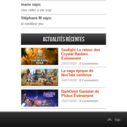
marie says:
star rider a vie svp
Stéphane M says:
le meilleur jeu
Actualités Récentes
Seafight Le retour des
Crystal Raiders
Événement
23/07/2026 -
0 Comments
La saga épique de
NosTale continue
16/07/2026 -
0 Comments
DarkOrbit Gantelet de
Plutus Événement
15/07/2026 -
0 Comments
Top