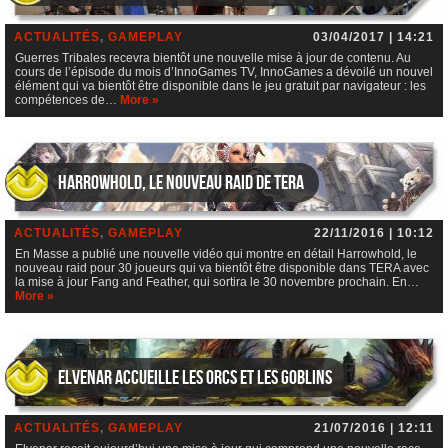
ACTUALITÉS
,
GAMEPLAY
03/04/2017 | 14:21
Guerres Tribales recevra bientôt une nouvelle mise à jour de contenu. Au
cours de l’épisode du mois d’InnoGames TV, InnoGames a dévoilé un nouvel
élément qui va bientôt être disponible dans le jeu gratuit par navigateur : les
compétences de…
More »
Harrowhold, le nouveau raid de TERA
ACTUALITÉS
,
GAMEPLAY
22/11/2016 | 10:12
En Masse a publié une nouvelle vidéo qui montre en détail Harrowhold, le
nouveau raid pour 30 joueurs qui va bientôt être disponible dans TERA avec
la mise à jour Fang and Feather, qui sortira le 30 novembre prochain. En…
More »
Elvenar accueille les orcs et les goblins
ACTUALITÉS
,
GAMEPLAY
21/07/2016 | 12:11