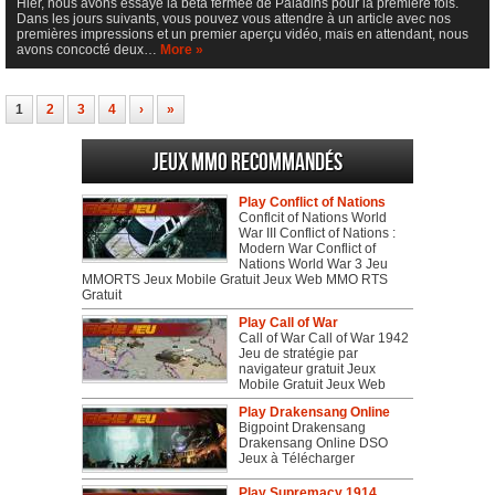
Hier, nous avons essayé la bêta fermée de Paladins pour la première fois.
Dans les jours suivants, vous pouvez vous attendre à un article avec nos
premières impressions et un premier aperçu vidéo, mais en attendant, nous
avons concocté deux…
More »
1
2
3
4
›
»
Jeux MMO recommandés
Play Conflict of Nations
Conflcit of Nations World
War III Conflict of Nations :
Modern War Conflict of
Nations World War 3 Jeu
MMORTS Jeux Mobile Gratuit Jeux Web MMO RTS
Gratuit
Play Call of War
Call of War Call of War 1942
Jeu de stratégie par
navigateur gratuit Jeux
Mobile Gratuit Jeux Web
Play Drakensang Online
Bigpoint Drakensang
Drakensang Online DSO
Jeux à Télécharger
Play Supremacy 1914