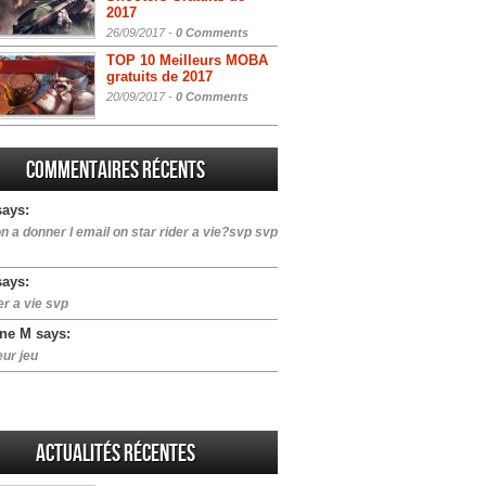
2017
26/09/2017 -
0 Comments
TOP 10 Meilleurs MOBA
gratuits de 2017
20/09/2017 -
0 Comments
Commentaires récents
says:
n a donner l email on star rider a vie?svp svp
says:
er a vie svp
ne M says:
eur jeu
Actualités Récentes