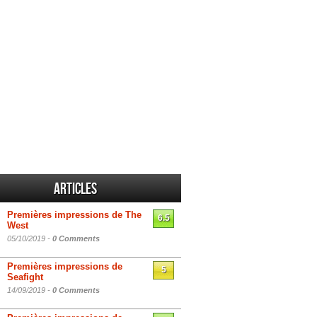
Articles
Premières impressions de The
6.5
West
05/10/2019 -
0 Comments
Premières impressions de
5
Seafight
14/09/2019 -
0 Comments