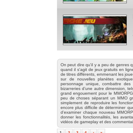
On peut dire qu'il y a peu de genres q
quand il s'agit de jeux gratuits en l
de titres différents, emmenant les jo
sur de nouvelles planètes exotiq
personnage unique, combattre des 
bizarreries d’une autre dimension, tel
grand engouement pour le MMORPG F2P
peu de choses séparant un MMO gratui
simplement de reproduire les fonctio
encore plus difficile de déterminer qu
d’examiner chaque nouveau MMORPG gr
donner les fonctionnalités, les avan
vidéos de gameplay et des commentaire
1
2
3
4
›
»