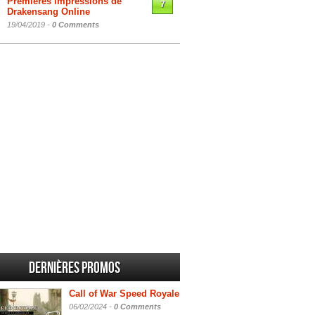
Premières impressions de
7
Drakensang Online
19/04/2019 -
0 Comments
Dernières promos
Call of War Speed Royale
06/02/2024 -
0 Comments