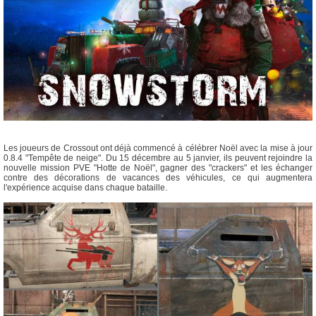
Les joueurs de Crossout ont déjà commencé à célébrer Noël avec la mise à jour
0.8.4 "Tempête de neige". Du 15 décembre au 5 janvier, ils peuvent rejoindre la
nouvelle mission PVE "Hotte de Noël", gagner des "crackers" et les échanger
contre des décorations de vacances des véhicules, ce qui augmentera
l'expérience acquise dans chaque bataille.