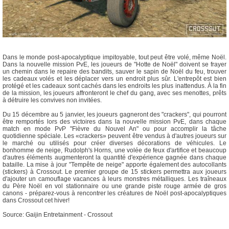
Dans le monde post-apocalyptique impitoyable, tout peut être volé, même Noël.
Dans la nouvelle mission PvE, les joueurs de "Hotte de Noël" doivent se frayer
un chemin dans le repaire des bandits, sauver le sapin de Noël du feu, trouver
les cadeaux volés et les déplacer vers un endroit plus sûr. L'entrepôt est bien
protégé et les cadeaux sont cachés dans les endroits les plus inattendus. À la fin
de la mission, les joueurs affronteront le chef du gang, avec ses menottes, prêts
à détruire les convives non invitées.
Du 15 décembre au 5 janvier, les joueurs gagneront des "crackers", qui pourront
être remportés lors des victoires dans la nouvelle mission PvE, dans chaque
match en mode PvP "Fièvre du Nouvel An" ou pour accomplir la tâche
quotidienne spéciale. Les «crackers» peuvent être vendus à d'autres joueurs sur
le marché ou utilisés pour créer diverses décorations de véhicules. Le
bonhomme de neige, Rudolph's Horns, une volée de feux d'artifice et beaucoup
d'autres éléments augmenteront la quantité d'expérience gagnée dans chaque
bataille. La mise à jour "Tempête de neige" apporte également des autocollants
(stickers) à Crossout. Le premier groupe de 15 stickers permettra aux joueurs
d'ajouter un camouflage vacances à leurs monstres métalliques. Les traîneaux
du Père Noël en vol stationnaire ou une grande piste rouge armée de gros
canons - préparez-vous à rencontrer les créatures de Noël post-apocalyptiques
dans Crossout cet hiver!
Source: Gaijin Entretainment - Crossout