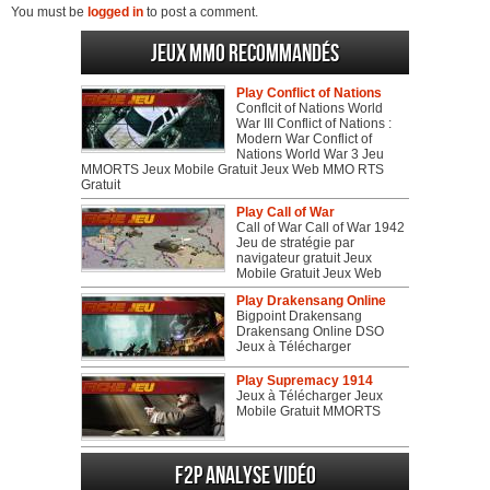
You must be
logged in
to post a comment.
Jeux MMO recommandés
Play Conflict of Nations
Conflcit of Nations World
War III Conflict of Nations :
Modern War Conflict of
Nations World War 3 Jeu
MMORTS Jeux Mobile Gratuit Jeux Web MMO RTS
Gratuit
Play Call of War
Call of War Call of War 1942
Jeu de stratégie par
navigateur gratuit Jeux
Mobile Gratuit Jeux Web
Play Drakensang Online
Bigpoint Drakensang
Drakensang Online DSO
Jeux à Télécharger
Play Supremacy 1914
Jeux à Télécharger Jeux
Mobile Gratuit MMORTS
F2P Analyse vidéo