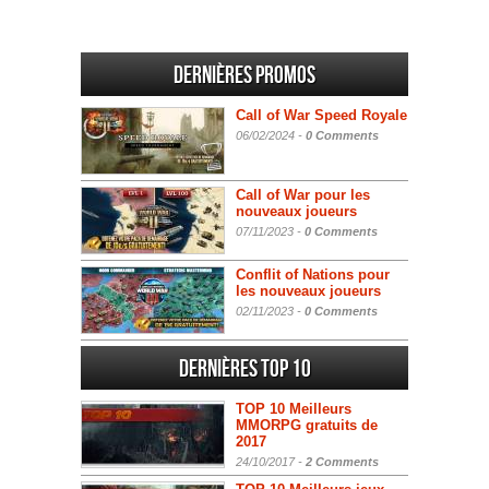
Dernières promos
Call of War Speed Royale
06/02/2024 -
0 Comments
Call of War pour les
nouveaux joueurs
07/11/2023 -
0 Comments
Conflit of Nations pour
les nouveaux joueurs
02/11/2023 -
0 Comments
Dernières Top 10
TOP 10 Meilleurs
MMORPG gratuits de
2017
24/10/2017 -
2 Comments