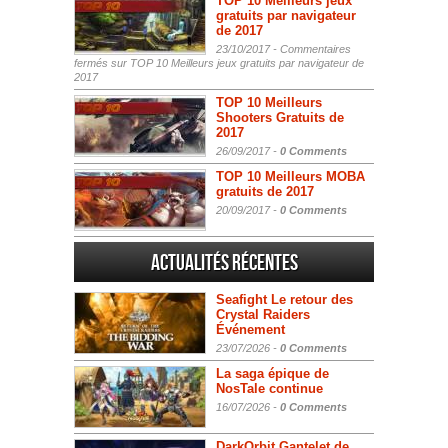
TOP 10 Meilleurs jeux
gratuits par navigateur
de 2017
23/10/2017 -
Commentaires
fermés
sur TOP 10 Meilleurs jeux gratuits par navigateur de
2017
TOP 10 Meilleurs
Shooters Gratuits de
2017
26/09/2017 -
0 Comments
TOP 10 Meilleurs MOBA
gratuits de 2017
20/09/2017 -
0 Comments
Actualités Récentes
Seafight Le retour des
Crystal Raiders
Événement
23/07/2026 -
0 Comments
La saga épique de
NosTale continue
16/07/2026 -
0 Comments
DarkOrbit Gantelet de