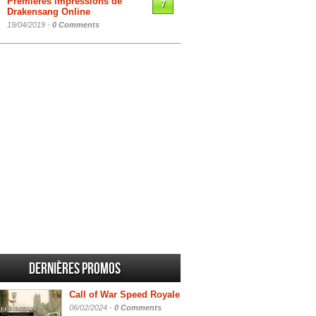
Premières impressions de
7
Drakensang Online
19/04/2019 -
0 Comments
Dernières promos
Call of War Speed Royale
06/02/2024 -
0 Comments