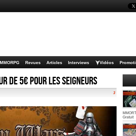
s MMORPG
Revues
Articles
Interviews
Vidéos
Promot
ur de 5€ pour Les Seigneurs
3
MMORTS
Gratuit