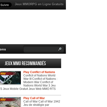
Jeux MMORPG en Ligne Gratuits
ions
Jeux MMO recommandés
Play Conflict of Nations
Conflcit of Nations World
War III Conflict of Nations :
Modern War Conflict of
Nations World War 3 Jeu
 Jeux Mobile Gratuit Jeux Web MMO RTS
Play Call of War
Call of War Call of War 1942
Jeu de stratégie par