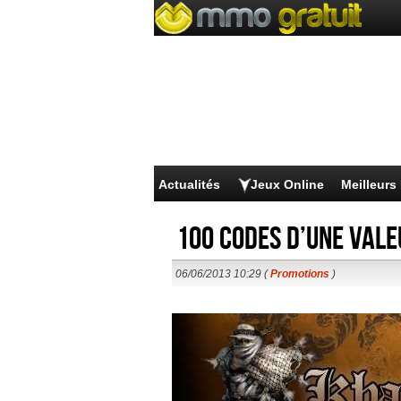
Actualités
Jeux Online
Meilleur
100 codes d’une vale
06/06/2013 10:29 (
Promotions
)