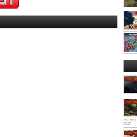
fermés
su
2017