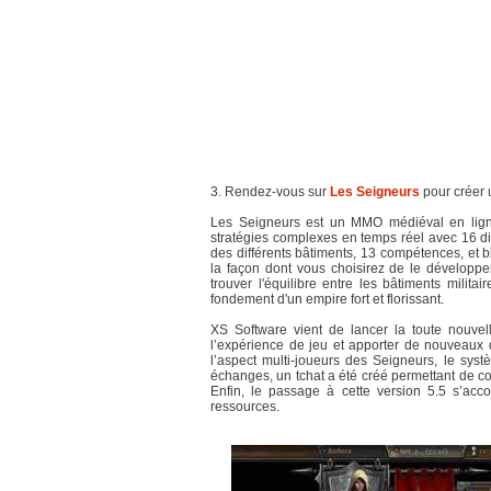
3. Rendez-vous sur
Les Seigneurs
pour créer u
Les Seigneurs est un MMO médiéval en ligne 
stratégies complexes en temps réel avec 16 di
des différents bâtiments, 13 compétences, et 
la façon dont vous choisirez de le développe
trouver l'équilibre entre les bâtiments milita
fondement d'un empire fort et florissant.
XS Software vient de lancer la toute nouvell
l’expérience de jeu et apporter de nouveaux 
l’aspect multi-joueurs des Seigneurs, le systè
échanges, un tchat a été créé permettant de 
Enfin, le passage à cette version 5.5 s’ac
ressources.