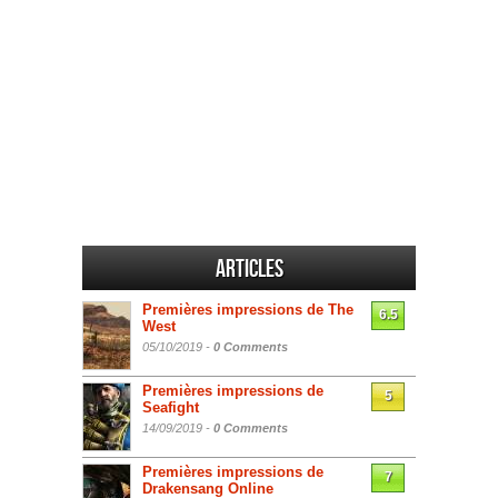
Articles
Premières impressions de The
6.5
West
05/10/2019 -
0 Comments
Premières impressions de
5
Seafight
14/09/2019 -
0 Comments
Premières impressions de
7
Drakensang Online