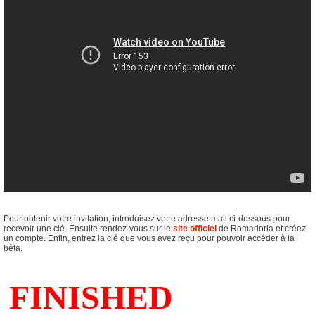
Pour obtenir votre invitation, introduisez votre adresse mail ci-dessous pour
recevoir une clé. Ensuite rendez-vous sur le
site officiel
de Romadoria et créez
un compte. Enfin, entrez la clé que vous avez reçu pour pouvoir accéder à la
bêta.