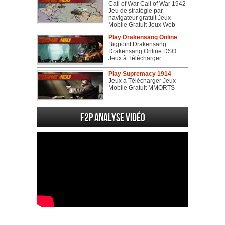
Call of War Call of War 1942
Jeu de stratégie par
navigateur gratuit Jeux
Mobile Gratuit Jeux Web
Play Drakensang Online
Bigpoint Drakensang
Drakensang Online DSO
Jeux à Télécharger
Play Supremacy 1914
Jeux à Télécharger Jeux
Mobile Gratuit MMORTS
F2P Analyse vidéo