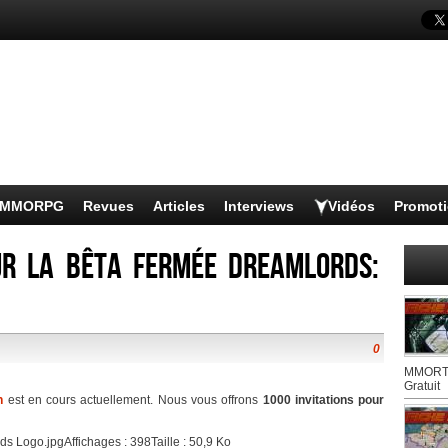
s MMORPG
Revues
Articles
Interviews
Vidéos
Promot
ur la Bêta fermée Dreamlords:
0
MMORTS
Gratuit
n
est en cours actuellement. Nous vous offrons
1000 invitations pour