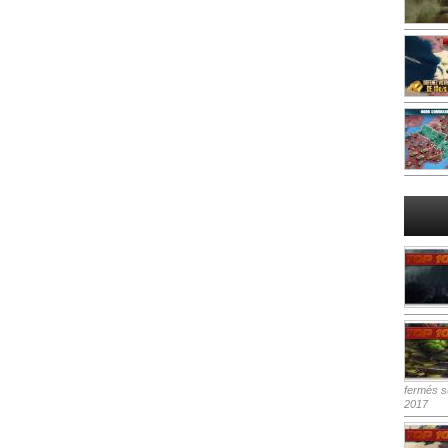
fermés
su
2017