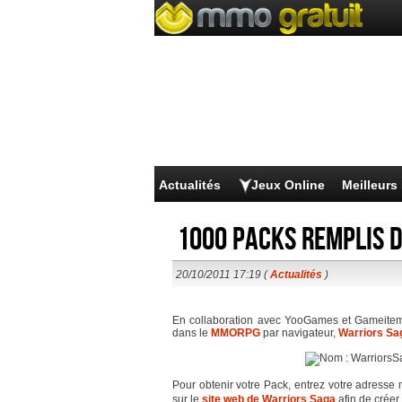
Actualités
Jeux Online
Meilleur
1000 Packs remplis 
20/10/2011 17:19 (
Actualités
)
En collaboration avec YooGames et Gameitem
dans le
MMORPG
par navigateur,
Warriors Sa
Pour obtenir votre Pack, entrez votre adresse
sur le
site web de Warriors Saga
afin de créer