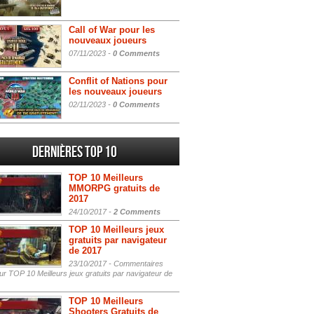
Call of War pour les
nouveaux joueurs
07/11/2023 -
0 Comments
Conflit of Nations pour
les nouveaux joueurs
02/11/2023 -
0 Comments
Dernières Top 10
TOP 10 Meilleurs
MMORPG gratuits de
2017
24/10/2017 -
2 Comments
TOP 10 Meilleurs jeux
gratuits par navigateur
de 2017
23/10/2017 -
Commentaires
r TOP 10 Meilleurs jeux gratuits par navigateur de
TOP 10 Meilleurs
Shooters Gratuits de