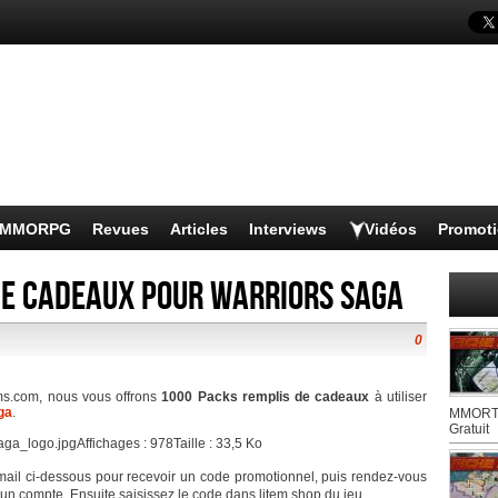
s MMORPG
Revues
Articles
Interviews
Vidéos
Promot
de cadeaux pour Warriors Saga
0
s.com, nous vous offrons
1000 Packs remplis de cadeaux
à utiliser
ga
.
MMORTS
Gratuit
 mail ci-dessous pour recevoir un code promotionnel, puis rendez-vous
 un compte. Ensuite saisissez le code dans litem shop du jeu.