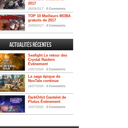
2017
26/09/2017 -
0 Comments
TOP 10 Meilleurs MOBA
gratuits de 2017
20/09/2017 -
0 Comments
Actualités Récentes
Seafight Le retour des
Crystal Raiders
Événement
23/07/2026 -
0 Comments
La saga épique de
NosTale continue
16/07/2026 -
0 Comments
DarkOrbit Gantelet de
Plutus Événement
15/07/2026 -
0 Comments