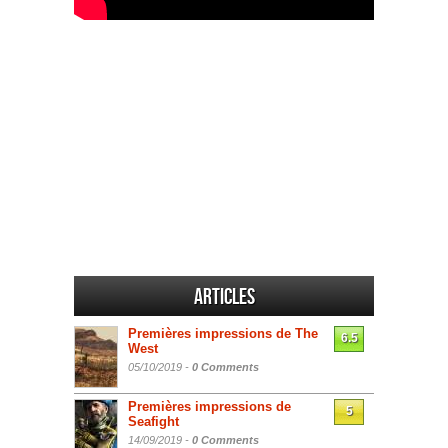
Articles
Premières impressions de The
6.5
West
05/10/2019 -
0 Comments
Premières impressions de
5
Seafight
14/09/2019 -
0 Comments