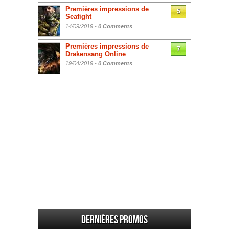
Premières impressions de
5
Seafight
14/09/2019 -
0 Comments
Premières impressions de
7
Drakensang Online
19/04/2019 -
0 Comments
Dernières promos