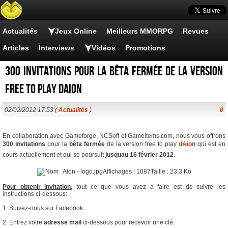
Actualités
Jeux Online
Meilleurs MMORPG
Revues
Articles
Interviews
Vidéos
Promotions
300 invitations pour la bêta fermée de la version
free to play dAion
02/02/2012 17:53 (
Actualités
)
0
En collaboration avec Gameforge, NCSoft et Gameitems.com, nous vous offrons
300 invitations
pour la
bêta fermée
de la version free to play d
Aion
qui est en
cours actuellement et qui se poursuit
jusquau 16 février 2012
.
Pour obtenir invitation
, tout ce que vous avez à faire est de suivre les
instructions ci-dessous:
1. Suivez-nous sur Facebook
2. Entrez votre
adresse mail
ci-dessous pour recevoir une clé.