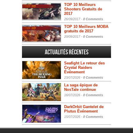
TOP 10 Meilleurs
Shooters Gratuits de
2017
26/09/2017 -
0 Comments
TOP 10 Meilleurs MOBA
gratuits de 2017
20/09/2017 -
0 Comments
Actualités Récentes
Seafight Le retour des
Crystal Raiders
Événement
23/07/2026 -
0 Comments
La saga épique de
NosTale continue
16/07/2026 -
0 Comments
DarkOrbit Gantelet de
Plutus Événement
15/07/2026 -
0 Comments