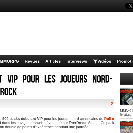
s MMORPG
Revues
Articles
Interviews
Vidéos
Promot
t VIP pour les joueurs nord-
 Rock
0
MMORTS
Gratuit
ns
500 packs débutant
VIP
pour les joueurs nord-américains de
Roll n
nt dans les navigateurs web développé par EverDream Studio. Ce pack
et du double de points d'expérience pendant une journée.