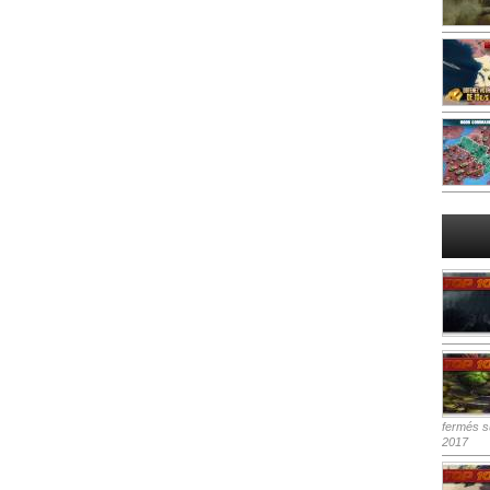
fermés
su
2017