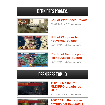
Dernières promos
Call of War Speed Royale
06/02/2024 -
0 Comments
Call of War pour les
nouveaux joueurs
07/11/2023 -
0 Comments
Conflit of Nations pour
les nouveaux joueurs
02/11/2023 -
0 Comments
Dernières Top 10
TOP 10 Meilleurs
MMORPG gratuits de
2017
24/10/2017 -
2 Comments
TOP 10 Meilleurs jeux
gratuits par navigateur