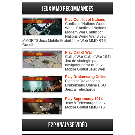
Jeux MMO recommandés
Play Conflict of Nations
Conflcit of Nations World
War III Conflict of Nations :
Modern War Conflict of
Nations World War 3 Jeu
MMORTS Jeux Mobile Gratuit Jeux Web MMO RTS
Gratuit
Play Call of War
Call of War Call of War 1942
Jeu de stratégie par
navigateur gratuit Jeux
Mobile Gratuit Jeux Web
Play Drakensang Online
Bigpoint Drakensang
Drakensang Online DSO
Jeux à Télécharger
Play Supremacy 1914
Jeux à Télécharger Jeux
Mobile Gratuit MMORTS
F2P Analyse vidéo