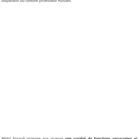
disparition du célèbre professeur Russell.
Metal Assault propose aux joueurs
une variété de fonctions amusantes et