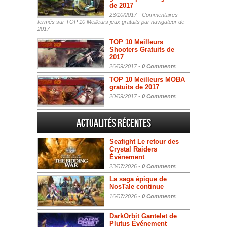
de 2017
23/10/2017 -
Commentaires
fermés
sur TOP 10 Meilleurs jeux gratuits par navigateur de
2017
TOP 10 Meilleurs
Shooters Gratuits de
2017
26/09/2017 -
0 Comments
TOP 10 Meilleurs MOBA
gratuits de 2017
20/09/2017 -
0 Comments
Actualités Récentes
Seafight Le retour des
Crystal Raiders
Événement
23/07/2026 -
0 Comments
La saga épique de
NosTale continue
16/07/2026 -
0 Comments
DarkOrbit Gantelet de
Plutus Événement