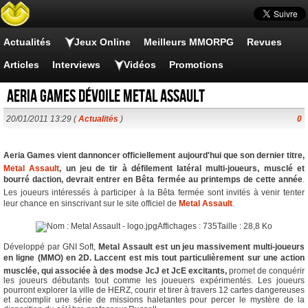
Actualités
Jeux Online
Meilleurs MMORPG
Revues
Articles
Interviews
Vidéos
Promotions
Aeria Games dévoile Metal Assault
20/01/2011 13:29 (
Actualités
)
0
Aeria Games vient dannoncer officiellement aujourd'hui que son dernier titre,
Metal Assault
, un jeu de tir à défilement latéral multi-joueurs, musclé et
bourré daction, devrait entrer en Bêta fermée au printemps de cette année
.
Les joueurs intéressés à participer à la Bêta fermée sont invités à venir tenter
leur chance en sinscrivant sur le site officiel de
Metal Assault
.
Développé par GNI Soft,
Metal Assault est un jeu massivement multi-joueurs
en ligne (MMO) en 2D. Laccent est mis tout particulièrement sur une action
musclée, qui associée à des modse JcJ et JcE excitants,
promet de conquérir
les joueurs débutants tout comme les joueuers expérimentés. Les joueurs
pourront explorer la ville de HERZ, courir et tirer à travers 12 cartes dangereuses
et accomplir une série de missions haletantes pour percer le mystère de la