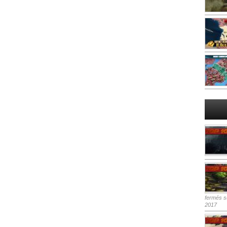
fermés
su
2017