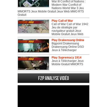
War III Conflict of Nations :
Modern War Conflict of
Nations World War 3 Jeu
MMORTS Jeux Mobile Gratuit Jeux Web MMO RTS
Gratuit
Play Call of War
Call of War Call of War 1942
Jeu de stratégie par
navigateur gratuit Jeux
Mobile Gratuit Jeux Web
Play Drakensang Online
Bigpoint Drakensang
Drakensang Online DSO
Jeux à Télécharger
Play Supremacy 1914
Jeux à Télécharger Jeux
Mobile Gratuit MMORTS
F2P Analyse vidéo