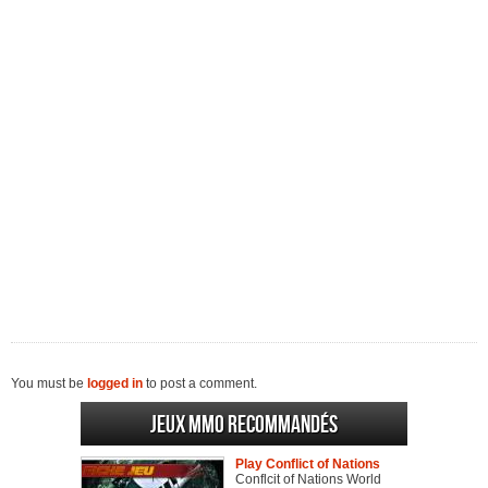
You must be
logged in
to post a comment.
Jeux MMO recommandés
Play Conflict of Nations
Conflcit of Nations World