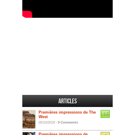
Articles
Premières impressions de The
6.5
West
05/10/2019 -
0 Comments
Premières impressions de