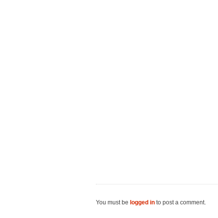
You must be
logged in
to post a comment.