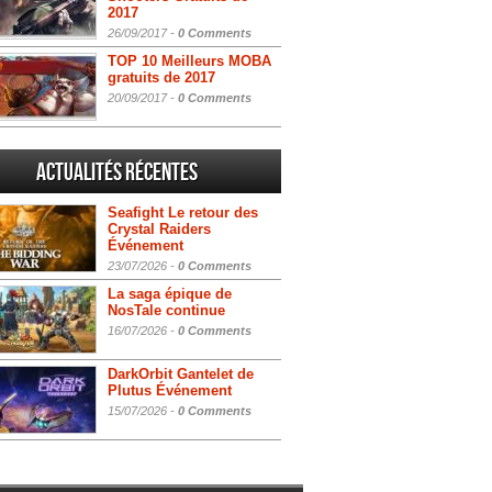
2017
26/09/2017 -
0 Comments
TOP 10 Meilleurs MOBA
gratuits de 2017
20/09/2017 -
0 Comments
Actualités Récentes
Seafight Le retour des
Crystal Raiders
Événement
23/07/2026 -
0 Comments
La saga épique de
NosTale continue
16/07/2026 -
0 Comments
DarkOrbit Gantelet de
Plutus Événement
15/07/2026 -
0 Comments