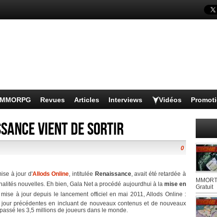
s MMORPG
Revues
Articles
Interviews
Vidéos
Promot
ssance vient de sortir
0
ise à jour d'
Allods Online
, intitulée
Renaissance
, avait été retardée à
MMORTS
alités nouvelles. Eh bien, Gala Net a procédé aujourdhui à la
mise en
Gratuit
mise à jour depuis le lancement officiel en mai 2011, Allods Online :
 jour précédentes en incluant de nouveaux contenus et de nouveaux
assé les 3,5 millions de joueurs dans le monde.