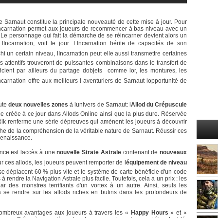
e Sarnaut constitue la principale nouveauté de cette mise à jour. Pour
Réincarnation permet aux joueurs de recommencer à bas niveau avec un
 Le personnage qui fait la démarche de se réincarner devient alors un
ncarnation, voit le jour. LIncarnation hérite de capacités de son
i un certain niveau, lIncarnation peut elle aussi transmettre certaines
 attentifs trouveront de puissantes combinaisons dans le transfert de
icient par ailleurs du partage dobjets  comme lor, les montures, les
carnation offre aux meilleurs ! aventuriers de Sarnaut lopportunité de
ute
deux nouvelles zones
à lunivers de Sarnaut: l
Allod du Crépuscule
ce créée à ce jour dans Allods Online ainsi que la plus dure. Réservée
Rik renferme une série dépreuves qui amènent les joueurs à découvrir
he de la compréhension de la véritable nature de Sarnaut. Réussir ces
Renaissance.
ance est laccès à une
nouvelle Strate Astrale
contenant de
nouveaux
r ces allods, les joueurs peuvent remporter de l
équipement de niveau
 se déplacent 60 % plus vite et le système de carte bénéficie d'un code
à rendre la Navigation Astrale plus facile. Toutefois, cela a un prix : les
r des monstres terrifiants d'un vortex à un autre. Ainsi, seuls les
 se rendre sur les allods riches en butins dans les profondeurs de
 nombreux avantages aux joueurs à travers les «
Happy Hours
» et «