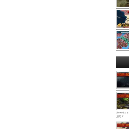
fermés
su
2017