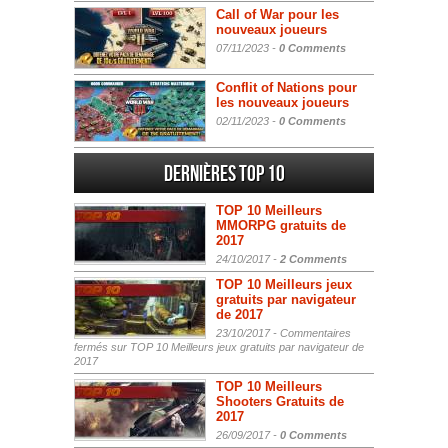
Call of War pour les
nouveaux joueurs
07/11/2023 -
0 Comments
Conflit of Nations pour
les nouveaux joueurs
02/11/2023 -
0 Comments
Dernières Top 10
TOP 10 Meilleurs
MMORPG gratuits de
2017
24/10/2017 -
2 Comments
TOP 10 Meilleurs jeux
gratuits par navigateur
de 2017
23/10/2017 -
Commentaires
fermés
sur TOP 10 Meilleurs jeux gratuits par navigateur de
2017
TOP 10 Meilleurs
Shooters Gratuits de
2017
26/09/2017 -
0 Comments