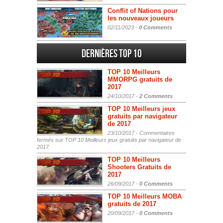
Conflit of Nations pour
les nouveaux joueurs
02/11/2023 -
0 Comments
Dernières Top 10
TOP 10 Meilleurs
MMORPG gratuits de
2017
24/10/2017 -
2 Comments
TOP 10 Meilleurs jeux
gratuits par navigateur
de 2017
23/10/2017 -
Commentaires
fermés
sur TOP 10 Meilleurs jeux gratuits par navigateur de
2017
TOP 10 Meilleurs
Shooters Gratuits de
2017
26/09/2017 -
0 Comments
TOP 10 Meilleurs MOBA
gratuits de 2017
20/09/2017 -
0 Comments