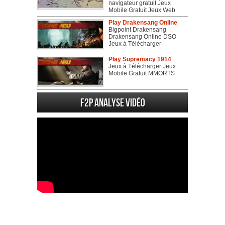
navigateur gratuit Jeux
Mobile Gratuit Jeux Web
Play Drakensang Online
Bigpoint Drakensang
Drakensang Online DSO
Jeux à Télécharger
Play Supremacy 1914
Jeux à Télécharger Jeux
Mobile Gratuit MMORTS
F2P Analyse vidéo