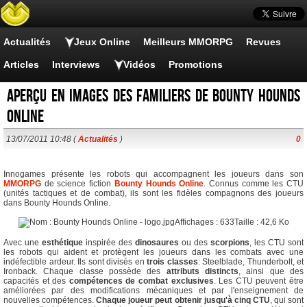
Actualités
Jeux Online
Meilleurs MMORPG
Revues
Articles
Interviews
Vidéos
Promotions
Aperçu en images des familiers de Bounty Hounds
Online
13/07/2011 10:48 (
Actualités
)
0
Innogames présente les robots qui accompagnent les joueurs dans son
MMORPG
de science fiction
Bounty Hounds Online
. Connus comme les CTU
(unités tactiques et de combat), ils sont les fidèles compagnons des joueurs
dans Bounty Hounds Online.
Avec une
esthétique
inspirée des
dinosaures
ou des
scorpions
, les CTU sont
les robots qui aident et protègent les joueurs dans les combats avec une
indéfectible ardeur. Ils sont divisés en
trois classes
: Steelblade, Thunderbolt, et
Ironback. Chaque classe possède des
attributs distincts
, ainsi que des
capacités et des
compétences de combat exclusives
. Les CTU peuvent être
améliorées par des modifications mécaniques et par l'enseignement de
nouvelles compétences.
Chaque joueur peut obtenir jusqu'à cinq CTU
, qui sont