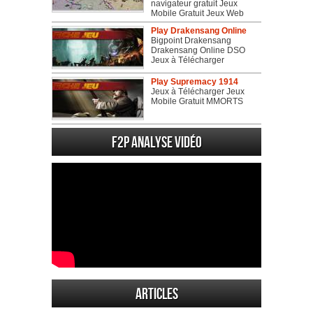
navigateur gratuit Jeux
Mobile Gratuit Jeux Web
Play Drakensang Online
Bigpoint Drakensang
Drakensang Online DSO
Jeux à Télécharger
Play Supremacy 1914
Jeux à Télécharger Jeux
Mobile Gratuit MMORTS
F2P Analyse vidéo
Articles