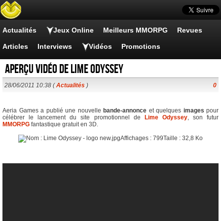
Actualités
Jeux Online
Meilleurs MMORPG
Revues
Articles
Interviews
Vidéos
Promotions
Aperçu vidéo de Lime Odyssey
28/06/2011 10:38 (
Actualités
)
0
Aeria Games a publié une nouvelle
bande-annonce
et quelques
images
pour
célébrer le lancement du site promotionnel de
Lime Odyssey
, son futur
MMORPG
fantastique gratuit en 3D.