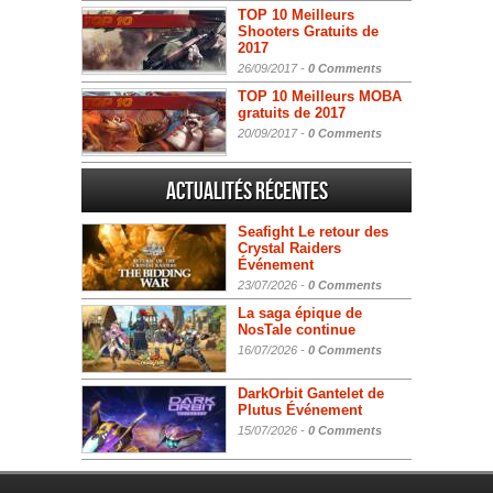
TOP 10 Meilleurs
Shooters Gratuits de
2017
26/09/2017 -
0 Comments
TOP 10 Meilleurs MOBA
gratuits de 2017
20/09/2017 -
0 Comments
Actualités Récentes
Seafight Le retour des
Crystal Raiders
Événement
23/07/2026 -
0 Comments
La saga épique de
NosTale continue
16/07/2026 -
0 Comments
DarkOrbit Gantelet de
Plutus Événement
15/07/2026 -
0 Comments