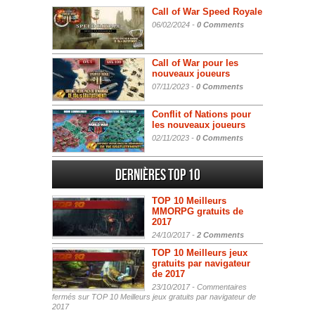
Call of War Speed Royale
06/02/2024 -
0 Comments
Call of War pour les
nouveaux joueurs
07/11/2023 -
0 Comments
Conflit of Nations pour
les nouveaux joueurs
02/11/2023 -
0 Comments
Dernières Top 10
TOP 10 Meilleurs
MMORPG gratuits de
2017
24/10/2017 -
2 Comments
TOP 10 Meilleurs jeux
gratuits par navigateur
de 2017
23/10/2017 -
Commentaires
fermés
sur TOP 10 Meilleurs jeux gratuits par navigateur de
2017