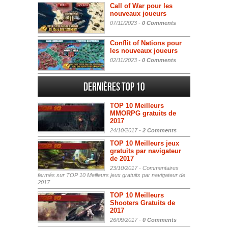
Call of War pour les
nouveaux joueurs
07/11/2023 -
0 Comments
Conflit of Nations pour
les nouveaux joueurs
02/11/2023 -
0 Comments
Dernières Top 10
TOP 10 Meilleurs
MMORPG gratuits de
2017
24/10/2017 -
2 Comments
TOP 10 Meilleurs jeux
gratuits par navigateur
de 2017
23/10/2017 -
Commentaires
fermés
sur TOP 10 Meilleurs jeux gratuits par navigateur de
2017
TOP 10 Meilleurs
Shooters Gratuits de
2017
26/09/2017 -
0 Comments