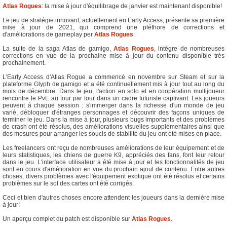
Atlas Rogues
: la mise à jour d'équilibrage de janvier est maintenant disponible!
Le jeu de stratégie innovant, actuellement en Early Access, présente sa première
mise à jour de 2021, qui comprend une pléthore de corrections et
d'améliorations de gameplay per
Atlas Rogues
.
La suite de la saga Atlas de gamigo,
Atlas Rogues
, intègre de nombreuses
corrections en vue de la prochaine mise à jour du contenu disponible très
prochainement.
L'Early Access d'Atlas Rogue a commencé en novembre sur Steam et sur la
plateforme Glyph de gamigo et a été continuellement mis à jour tout au long du
mois de décembre. Dans le jeu, l'action en solo et en coopération multijoueur
rencontre le PvE au tour par tour dans un cadre futuriste captivant. Les joueurs
peuvent à chaque session : s'immerger dans la richesse d'un monde de jeu
varié, débloquer d'étranges personnages et découvrir des façons uniques de
terminer le jeu. Dans la mise à jour, plusieurs bugs importants et des problèmes
de crash ont été résolus, des améliorations visuelles supplémentaires ainsi que
des mesures pour arranger les soucis de stabilité du jeu ont été mises en place.
Les freelancers ont reçu de nombreuses améliorations de leur équipement et de
leurs statistiques, les chiens de guerre K9, appréciés des fans, font leur retour
dans le jeu. L'interface utilisateur a été mise à jour et les fonctionnalités de jeu
sont en cours d'amélioration en vue du prochain ajout de contenu. Entre autres
choses, divers problèmes avec l'équipement exotique ont été résolus et certains
problèmes sur le sol des cartes ont été corrigés.
Ceci et bien d'autres choses encore attendent les joueurs dans la dernière mise
à jour!
Un aperçu complet du patch est disponible sur
Atlas Rogues
.