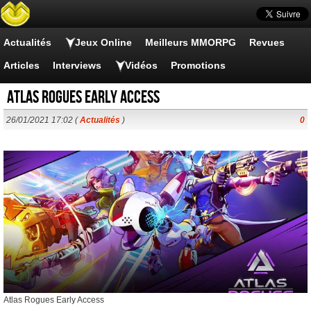
Actualités
Jeux Online
Meilleurs MMORPG
Revues
Articles
Interviews
Vidéos
Promotions
Atlas Rogues Early Access
26/01/2021 17:02 (
Actualités
)
0
Atlas Rogues Early Access