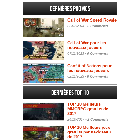
Dernières promos
Call of War Speed Royale
06/02/2024 -
0 Comments
Call of War pour les
nouveaux joueurs
07/11/2023 -
0 Comments
Conflit of Nations pour
les nouveaux joueurs
02/11/2023 -
0 Comments
Dernières Top 10
TOP 10 Meilleurs
MMORPG gratuits de
2017
24/10/2017 -
2 Comments
TOP 10 Meilleurs jeux
gratuits par navigateur
de 2017