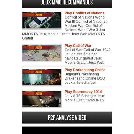
Jeux MMO recommandés
Play Conflict of Nations
Conflcit of Nations World
War III Conflict of Nations :
Modern War Conflict of
Nations World War 3 Jeu
MMORTS Jeux Mobile Gratuit Jeux Web MMO RTS
Gratuit
Play Call of War
Call of War Call of War 1942
Jeu de stratégie par
navigateur gratuit Jeux
Mobile Gratuit Jeux Web
Play Drakensang Online
Bigpoint Drakensang
Drakensang Online DSO
Jeux à Télécharger
Play Supremacy 1914
Jeux à Télécharger Jeux
Mobile Gratuit MMORTS
F2P Analyse vidéo