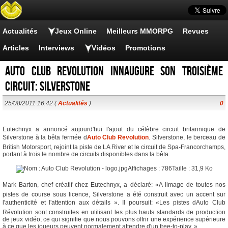
Actualités
Jeux Online
Meilleurs MMORPG
Revues
Articles
Interviews
Vidéos
Promotions
Auto Club Revolution innaugure son troisième
circuit: Silverstone
25/08/2011 16:42 (
Actualités
)
0
Eutechnyx a annoncé aujourd'hui l'ajout du célèbre circuit britannique de
Silverstone à la bêta fermée d
Auto Club Revolution
. Silverstone, le berceau de
British Motorsport, rejoint la piste de LA River et le circuit de Spa-Francorchamps,
portant à trois le nombre de circuits disponibles dans la bêta.
Mark Barton, chef créatif chez Eutechnyx, a déclaré: «A limage de toutes nos
pistes de course sous licence, Silverstone a été construit avec un accent sur
l'authenticité et l'attention aux détails ». Il poursuit: «Les pistes dAuto Club
Révolution sont construites en utilisant les plus hauts standards de production
de jeux vidéo, ce qui signifie que nous pouvons offrir une expérience supérieure
à ce que les joueurs peuvent normalement attendre d'un free-to-play. »