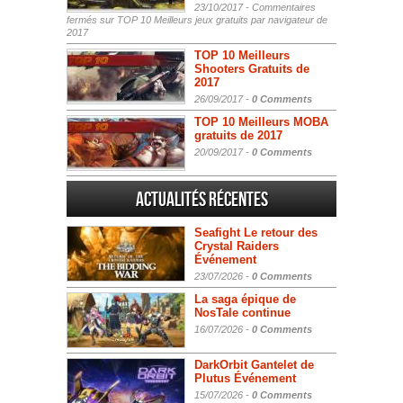
23/10/2017 -
Commentaires
fermés
sur TOP 10 Meilleurs jeux gratuits par navigateur de
2017
TOP 10 Meilleurs
Shooters Gratuits de
2017
26/09/2017 -
0 Comments
TOP 10 Meilleurs MOBA
gratuits de 2017
20/09/2017 -
0 Comments
Actualités Récentes
Seafight Le retour des
Crystal Raiders
Événement
23/07/2026 -
0 Comments
La saga épique de
NosTale continue
16/07/2026 -
0 Comments
DarkOrbit Gantelet de
Plutus Événement
15/07/2026 -
0 Comments