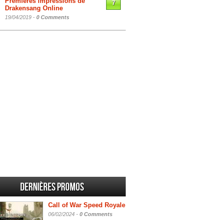
Premières impressions de
7
Drakensang Online
19/04/2019 -
0 Comments
Dernières promos
Call of War Speed Royale
06/02/2024 -
0 Comments