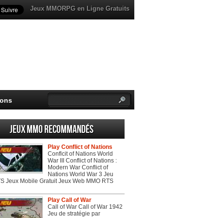
Jeux MMORPG en Ligne Gratuits
ions
Jeux MMO recommandés
Play Conflict of Nations
Conflcit of Nations World
War III Conflict of Nations :
Modern War Conflict of
Nations World War 3 Jeu
 Jeux Mobile Gratuit Jeux Web MMO RTS
Play Call of War
Call of War Call of War 1942
Jeu de stratégie par