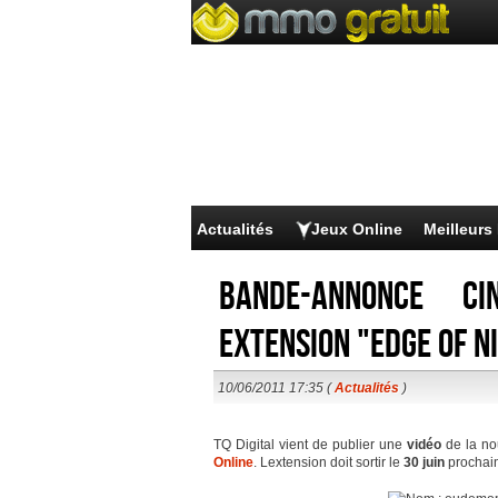
Actualités
Jeux Online
Meilleur
Bande-annonce c
extension "Edge of N
10/06/2011 17:35 (
Actualités
)
TQ Digital vient de publier une
vidéo
de la no
Online
. Lextension doit sortir le
30 juin
prochain