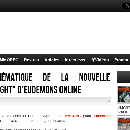
s MMORPG
Revues
Articles
Interviews
Vidéos
Promot
inématique de la nouvelle
ight" d’Eudemons Online
0
MMORTS
Gratuit
uvelle extension "Edge of Night" de son
MMORPG
gratuit,
Eudemons
 et en voici un premier aperçu en images.