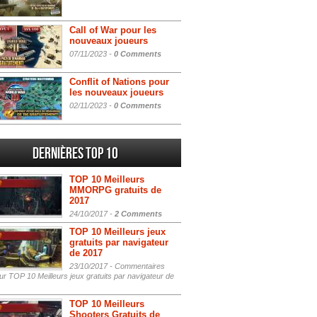
Call of War pour les
nouveaux joueurs
07/11/2023 -
0 Comments
Conflit of Nations pour
les nouveaux joueurs
02/11/2023 -
0 Comments
Dernières Top 10
TOP 10 Meilleurs
MMORPG gratuits de
2017
24/10/2017 -
2 Comments
TOP 10 Meilleurs jeux
gratuits par navigateur
de 2017
23/10/2017 -
Commentaires
r TOP 10 Meilleurs jeux gratuits par navigateur de
TOP 10 Meilleurs
Shooters Gratuits de