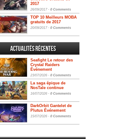
2017
26/09/2017 -
0 Comments
TOP 10 Meilleurs MOBA
gratuits de 2017
20/09/2017 -
0 Comments
Actualités Récentes
Seafight Le retour des
Crystal Raiders
Événement
23/07/2026 -
0 Comments
La saga épique de
NosTale continue
16/07/2026 -
0 Comments
DarkOrbit Gantelet de
Plutus Événement
15/07/2026 -
0 Comments