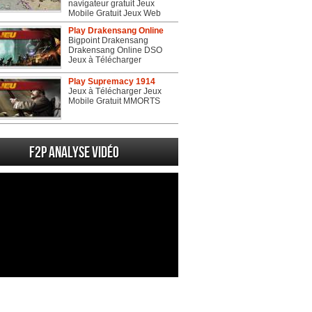
navigateur gratuit Jeux
Mobile Gratuit Jeux Web
Play Drakensang Online
Bigpoint Drakensang
Drakensang Online DSO
Jeux à Télécharger
Play Supremacy 1914
Jeux à Télécharger Jeux
Mobile Gratuit MMORTS
F2P Analyse vidéo