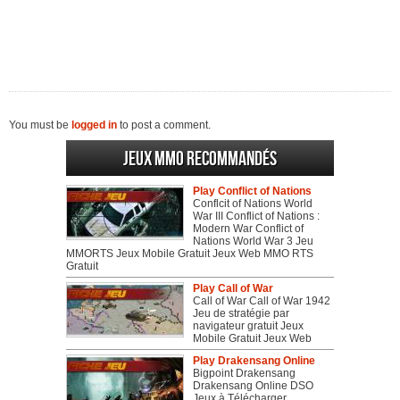
You must be
logged in
to post a comment.
Jeux MMO recommandés
Play Conflict of Nations
Conflcit of Nations World
War III Conflict of Nations :
Modern War Conflict of
Nations World War 3 Jeu
MMORTS Jeux Mobile Gratuit Jeux Web MMO RTS
Gratuit
Play Call of War
Call of War Call of War 1942
Jeu de stratégie par
navigateur gratuit Jeux
Mobile Gratuit Jeux Web
Play Drakensang Online
Bigpoint Drakensang
Drakensang Online DSO
Jeux à Télécharger