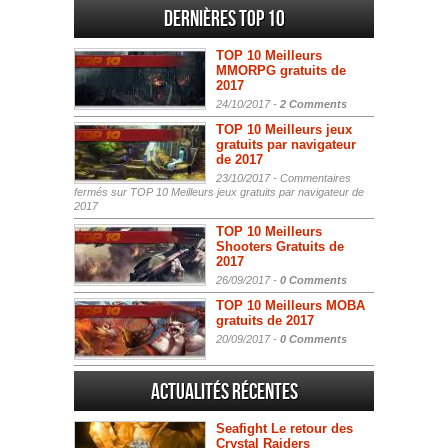
Dernières Top 10
TOP 10 Meilleurs
MMORPG gratuits de
2017
24/10/2017 -
2 Comments
TOP 10 Meilleurs jeux
gratuits par navigateur
de 2017
23/10/2017 -
Commentaires
fermés
sur TOP 10 Meilleurs jeux gratuits par navigateur de
2017
TOP 10 Meilleurs
Shooters Gratuits de
2017
26/09/2017 -
0 Comments
TOP 10 Meilleurs MOBA
gratuits de 2017
20/09/2017 -
0 Comments
Actualités Récentes
Seafight Le retour des
Crystal Raiders