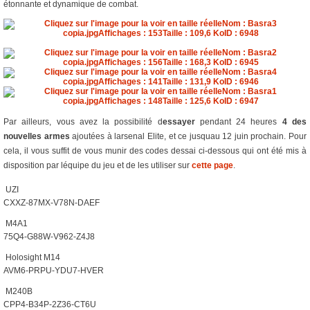
étonnante et dynamique de combat.
Par ailleurs, vous avez la possibilité d
essayer
pendant 24 heures
4 des
nouvelles armes
ajoutées à larsenal Elite, et ce jusquau 12 juin prochain. Pour
cela, il vous suffit de vous munir des codes dessai ci-dessous qui ont été mis à
disposition par léquipe du jeu et de les utiliser sur
cette page
.
 UZI
CXXZ-87MX-V78N-DAEF
 M4A1
75Q4-G88W-V962-Z4J8
 Holosight M14
AVM6-PRPU-YDU7-HVER
 M240B
CPP4-B34P-2Z36-CT6U