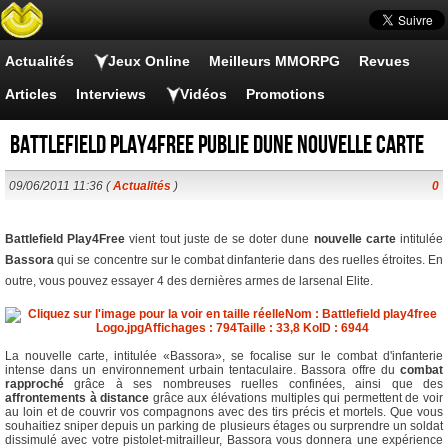
Actualités
Jeux Online
Meilleurs MMORPG
Revues
Articles
Interviews
Vidéos
Promotions
Battlefield Play4Free publie dune nouvelle carte
09/06/2011 11:36 (
Actualités
)
0
Battlefield Play4Free
vient tout juste de se doter dune
nouvelle carte
intitulée
Bassora
qui se concentre sur le combat dinfanterie dans des ruelles étroites. En
outre, vous pouvez essayer 4 des dernières armes de larsenal Elite.
La nouvelle carte, intitulée «Bassora», se focalise sur le combat d'infanterie
intense dans un environnement urbain tentaculaire. Bassora offre du
combat
rapproché
grâce à ses nombreuses ruelles confinées, ainsi que des
affrontements à distance
grâce aux élévations multiples qui permettent de voir
au loin et de couvrir vos compagnons avec des tirs précis et mortels. Que vous
souhaitiez sniper depuis un parking de plusieurs étages ou surprendre un soldat
dissimulé avec votre pistolet-mitrailleur, Bassora vous donnera une expérience