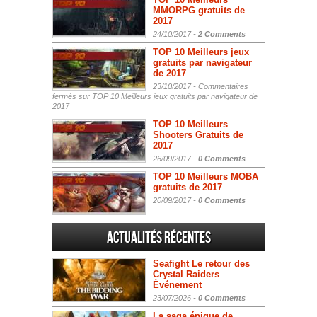
MMORPG gratuits de
2017
24/10/2017 -
2 Comments
TOP 10 Meilleurs jeux
gratuits par navigateur
de 2017
23/10/2017 -
Commentaires
fermés
sur TOP 10 Meilleurs jeux gratuits par navigateur de
2017
TOP 10 Meilleurs
Shooters Gratuits de
2017
26/09/2017 -
0 Comments
TOP 10 Meilleurs MOBA
gratuits de 2017
20/09/2017 -
0 Comments
Actualités Récentes
Seafight Le retour des
Crystal Raiders
Événement
23/07/2026 -
0 Comments
La saga épique de