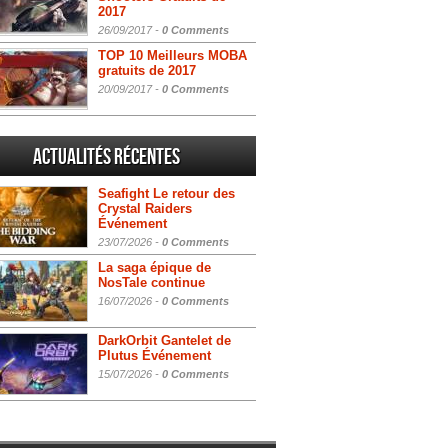
2017
26/09/2017 -
0 Comments
TOP 10 Meilleurs MOBA
gratuits de 2017
20/09/2017 -
0 Comments
Actualités Récentes
Seafight Le retour des
Crystal Raiders
Événement
23/07/2026 -
0 Comments
La saga épique de
NosTale continue
16/07/2026 -
0 Comments
DarkOrbit Gantelet de
Plutus Événement
15/07/2026 -
0 Comments