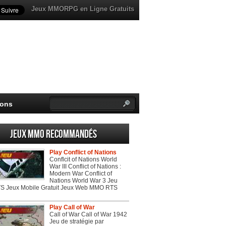
Jeux MMORPG en Ligne Gratuits
ions
Jeux MMO recommandés
Play Conflict of Nations
Conflcit of Nations World
War III Conflict of Nations :
Modern War Conflict of
Nations World War 3 Jeu
 Jeux Mobile Gratuit Jeux Web MMO RTS
Play Call of War
Call of War Call of War 1942
Jeu de stratégie par