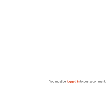
You must be
logged in
to post a comment.