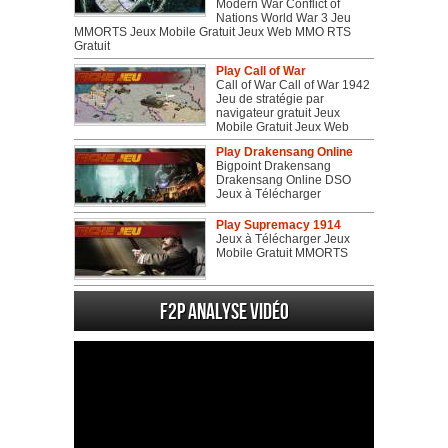
Modern War Conflict of
Nations World War 3 Jeu
MMORTS Jeux Mobile Gratuit Jeux Web MMO RTS
Gratuit
Play Call of War
Call of War Call of War 1942
Jeu de stratégie par
navigateur gratuit Jeux
Mobile Gratuit Jeux Web
Play Drakensang Online
Bigpoint Drakensang
Drakensang Online DSO
Jeux à Télécharger
Play Supremacy 1914
Jeux à Télécharger Jeux
Mobile Gratuit MMORTS
F2P Analyse vidéo