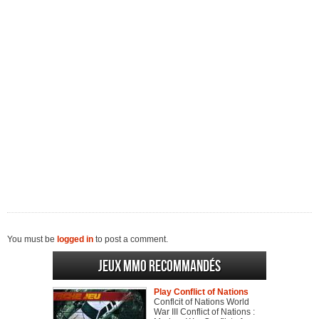
You must be
logged in
to post a comment.
Jeux MMO recommandés
Play Conflict of Nations
Conflcit of Nations World
War III Conflict of Nations :