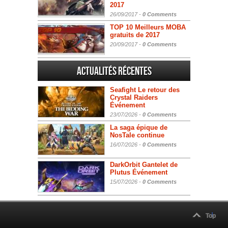
2017
26/09/2017 -
0 Comments
TOP 10 Meilleurs MOBA
gratuits de 2017
20/09/2017 -
0 Comments
Actualités Récentes
Seafight Le retour des
Crystal Raiders
Événement
23/07/2026 -
0 Comments
La saga épique de
NosTale continue
16/07/2026 -
0 Comments
DarkOrbit Gantelet de
Plutus Événement
15/07/2026 -
0 Comments
Top