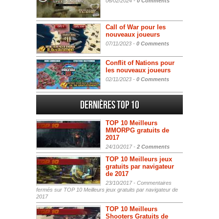
06/02/2024 -
0 Comments
Call of War pour les
nouveaux joueurs
07/11/2023 -
0 Comments
Conflit of Nations pour
les nouveaux joueurs
02/11/2023 -
0 Comments
Dernières Top 10
TOP 10 Meilleurs
MMORPG gratuits de
2017
24/10/2017 -
2 Comments
TOP 10 Meilleurs jeux
gratuits par navigateur
de 2017
23/10/2017 -
Commentaires
fermés
sur TOP 10 Meilleurs jeux gratuits par navigateur de
2017
TOP 10 Meilleurs
Shooters Gratuits de