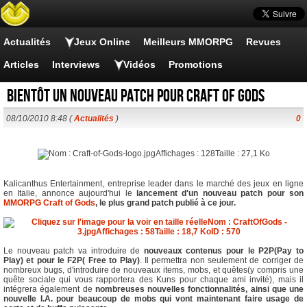
Actualités
Jeux Online
Meilleurs MMORPG
Revues
Articles
Interviews
Vidéos
Promotions
Bientôt un nouveau patch pour CRAFT OF GODS
08/10/2010 8:48 (
Actualités
)
0
Kalicanthus Entertainment, entreprise leader dans le marché des jeux en ligne
en Italie, annonce aujourd'hui le
lancement d'un nouveau patch pour son
MMORPG
Craft of Gods
, le plus grand patch publié à ce jour.
Le nouveau patch va introduire de
nouveaux contenus pour le P2P(Pay to
Play) et pour le F2P( Free to Play)
. Il permettra non seulement de corriger de
nombreux bugs, d'introduire de nouveaux items, mobs, et quêtes(y compris une
quête sociale qui vous rapportera des Kuns pour chaque ami invité), mais il
intégrera également de
nombreuses nouvelles fonctionnalités, ainsi que une
nouvelle I.A. pour beaucoup de mobs qui vont maintenant faire usage de