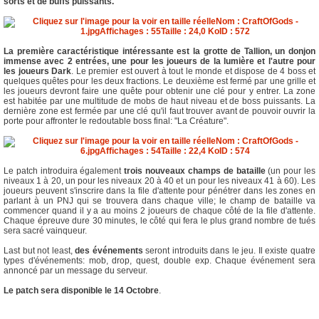
sorts et de buffs puissants.
La première caractéristique intéressante est la grotte de Tallion, un donjon
immense avec 2 entrées, une pour les joueurs de la lumière et l'autre pour
les joueurs Dark
. Le premier est ouvert à tout le monde et dispose de 4 boss et
quelques quêtes pour les deux fractions. Le deuxième est fermé par une grille et
les joueurs devront faire une quête pour obtenir une clé pour y entrer. La zone
est habitée par une multitude de mobs de haut niveau et de boss puissants. La
dernière zone est fermée par une clé qu'il faut trouver avant de pouvoir ouvrir la
porte pour affronter le redoutable boss final: "La Créature".
Le patch introduira également
trois nouveaux champs de bataille
(un pour les
niveaux 1 à 20, un pour les niveaux 20 à 40 et un pour les niveaux 41 à 60). Les
joueurs peuvent s'inscrire dans la file d'attente pour pénétrer dans les zones en
parlant à un PNJ qui se trouvera dans chaque ville; le champ de bataille va
commencer quand il y a au moins 2 joueurs de chaque côté de la file d'attente.
Chaque épreuve dure 30 minutes, le côté qui fera le plus grand nombre de tués
sera sacré vainqueur.
Last but not least,
des événements
seront introduits dans le jeu. Il existe quatre
types d'événements: mob, drop, quest, double exp. Chaque événement sera
annoncé par un message du serveur.
Le patch sera disponible le 14 Octobre
.