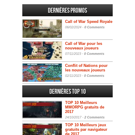
Dernières promos
Call of War Speed Royale
06/02/2024 -
0 Comments
Call of War pour les
nouveaux joueurs
07/11/2023 -
0 Comments
Conflit of Nations pour
les nouveaux joueurs
02/11/2023 -
0 Comments
Dernières Top 10
TOP 10 Meilleurs
MMORPG gratuits de
2017
24/10/2017 -
2 Comments
TOP 10 Meilleurs jeux
gratuits par navigateur
de 2017