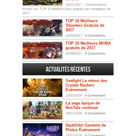
23/10/2017 -
Commentaires
fermés
sur TOP 10 Meilleurs jeux gratuits par navigateur de
2017
TOP 10 Meilleurs
Shooters Gratuits de
2017
26/09/2017 -
0 Comments
TOP 10 Meilleurs MOBA
gratuits de 2017
20/09/2017 -
0 Comments
Actualités Récentes
Seafight Le retour des
Crystal Raiders
Événement
23/07/2026 -
0 Comments
La saga épique de
NosTale continue
16/07/2026 -
0 Comments
DarkOrbit Gantelet de
Plutus Événement
15/07/2026 -
0 Comments