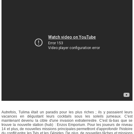
Autrefois, Tulima était un paradis pour les plus riches ; ils y passaient leurs
vacances en dégustant leurs cocktails sous les soleils jumeaux. C'est
maintenant devenu la cible d'une invasion extraterrestre. C'est là-bas que se
trouve la nouvelle station (hub) : Enzos Emporium. Pour les joueurs de niveau
14 et plus, de nouvelles missions principales permettront d'approfondir l'histoire
du conflit entre les Tyis et les Génides. De plus, de nouvelles tâches et missions