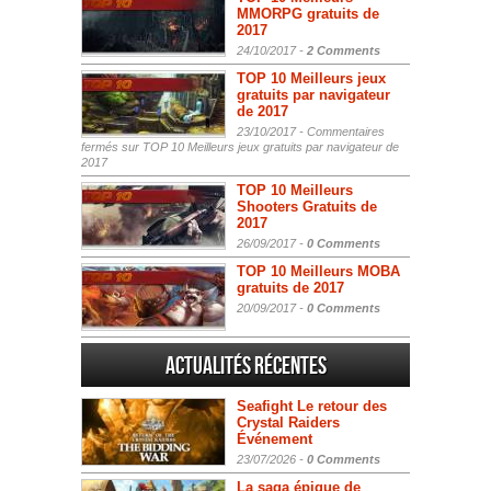
MMORPG gratuits de
2017
24/10/2017 -
2 Comments
TOP 10 Meilleurs jeux
gratuits par navigateur
de 2017
23/10/2017 -
Commentaires
fermés
sur TOP 10 Meilleurs jeux gratuits par navigateur de
2017
TOP 10 Meilleurs
Shooters Gratuits de
2017
26/09/2017 -
0 Comments
TOP 10 Meilleurs MOBA
gratuits de 2017
20/09/2017 -
0 Comments
Actualités Récentes
Seafight Le retour des
Crystal Raiders
Événement
23/07/2026 -
0 Comments
La saga épique de