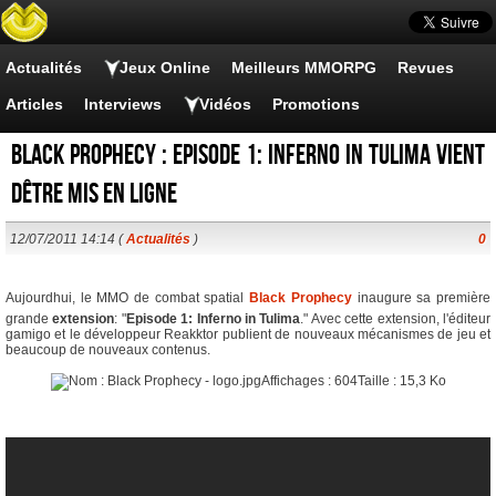
Actualités
Jeux Online
Meilleurs MMORPG
Revues
Articles
Interviews
Vidéos
Promotions
Black Prophecy : Episode 1: Inferno in Tulima vient
dêtre mis en ligne
12/07/2011 14:14 (
Actualités
)
0
Aujourdhui, le MMO de combat spatial
Black Prophecy
inaugure sa première
grande
extension
: "
Episode 1: Inferno in Tulima
." Avec cette extension, l'éditeur
gamigo et le développeur Reakktor publient de nouveaux mécanismes de jeu et
beaucoup de nouveaux contenus.