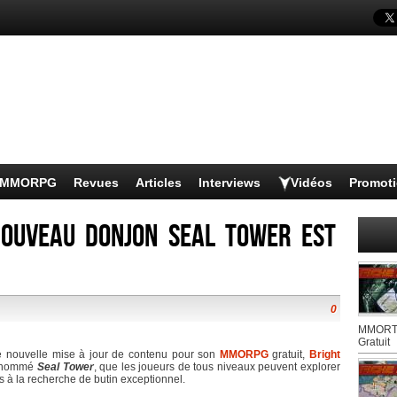
s MMORPG
Revues
Articles
Interviews
Vidéos
Promot
nouveau donjon Seal Tower est
0
MMORTS
Gratuit
e nouvelle mise à jour de contenu pour son
MMORPG
gratuit,
Bright
 nommé
Seal Tower
, que les joueurs de tous niveaux peuvent explorer
es à la recherche de butin exceptionnel.