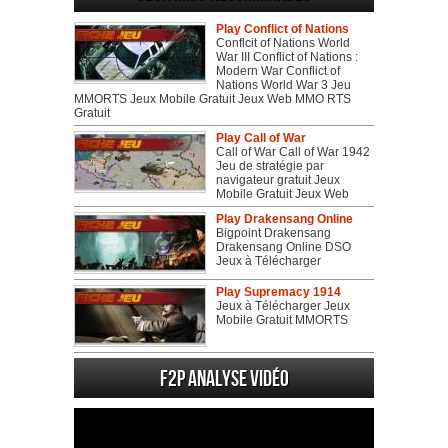
Play Conflict of Nations
Conflcit of Nations World
War III Conflict of Nations :
Modern War Conflict of
Nations World War 3 Jeu
MMORTS Jeux Mobile Gratuit Jeux Web MMO RTS
Gratuit
Play Call of War
Call of War Call of War 1942
Jeu de stratégie par
navigateur gratuit Jeux
Mobile Gratuit Jeux Web
Play Drakensang Online
Bigpoint Drakensang
Drakensang Online DSO
Jeux à Télécharger
Play Supremacy 1914
Jeux à Télécharger Jeux
Mobile Gratuit MMORTS
F2P Analyse vidéo