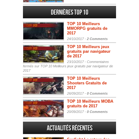
Dernières Top 10
TOP 10 Meilleurs
MMORPG gratuits de
2017
24/10/2017 -
2 Comments
TOP 10 Meilleurs jeux
gratuits par navigateur
de 2017
23/10/2017 -
Commentaires
fermés
sur TOP 10 Meilleurs jeux gratuits par navigateur de
2017
TOP 10 Meilleurs
Shooters Gratuits de
2017
26/09/2017 -
0 Comments
TOP 10 Meilleurs MOBA
gratuits de 2017
20/09/2017 -
0 Comments
Actualités Récentes