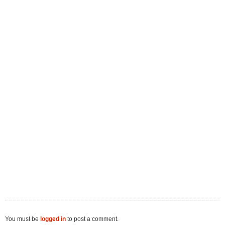
You must be
logged in
to post a comment.