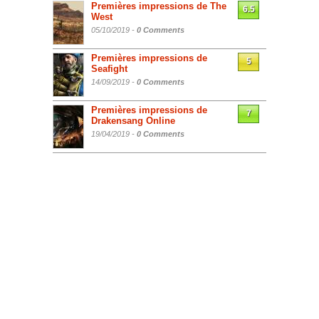
Premières impressions de The
6.5
West
05/10/2019 -
0 Comments
Premières impressions de
5
Seafight
14/09/2019 -
0 Comments
Premières impressions de
7
Drakensang Online
19/04/2019 -
0 Comments