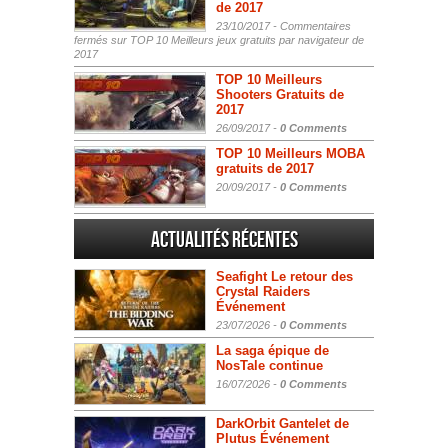
de 2017
23/10/2017 -
Commentaires
fermés
sur TOP 10 Meilleurs jeux gratuits par navigateur de
2017
TOP 10 Meilleurs
Shooters Gratuits de
2017
26/09/2017 -
0 Comments
TOP 10 Meilleurs MOBA
gratuits de 2017
20/09/2017 -
0 Comments
Actualités Récentes
Seafight Le retour des
Crystal Raiders
Événement
23/07/2026 -
0 Comments
La saga épique de
NosTale continue
16/07/2026 -
0 Comments
DarkOrbit Gantelet de
Plutus Événement