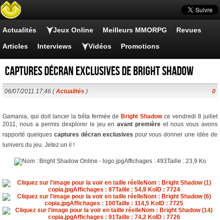
Actualités
Jeux Online
Meilleurs MMORPG
Revues
Articles
Interviews
Vidéos
Promotions
Captures décran exclusives de Bright Shadow
06/07/2011 17:46 (
Actualités
)
0
Gamania, qui doit lancer la bêta fermée de
Bright Shadow
ce vendredi 8 juillet
2011, nous a permis dexplorer le jeu en
avant première
et nous vous avons
rapporté quelques
captures décran exclusives
pour vous donner une idée de
lunivers du jeu. Jetez un il !