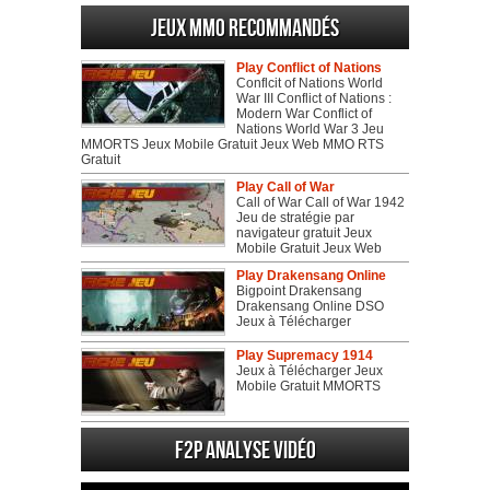
Jeux MMO recommandés
Play Conflict of Nations
Conflcit of Nations World
War III Conflict of Nations :
Modern War Conflict of
Nations World War 3 Jeu
MMORTS Jeux Mobile Gratuit Jeux Web MMO RTS
Gratuit
Play Call of War
Call of War Call of War 1942
Jeu de stratégie par
navigateur gratuit Jeux
Mobile Gratuit Jeux Web
Play Drakensang Online
Bigpoint Drakensang
Drakensang Online DSO
Jeux à Télécharger
Play Supremacy 1914
Jeux à Télécharger Jeux
Mobile Gratuit MMORTS
F2P Analyse vidéo