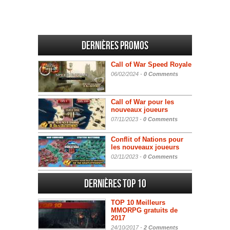
Dernières promos
Call of War Speed Royale
06/02/2024 -
0 Comments
Call of War pour les
nouveaux joueurs
07/11/2023 -
0 Comments
Conflit of Nations pour
les nouveaux joueurs
02/11/2023 -
0 Comments
Dernières Top 10
TOP 10 Meilleurs
MMORPG gratuits de
2017
24/10/2017 -
2 Comments