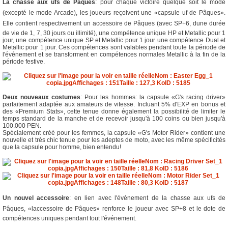
La chasse aux ufs de Pâques
: pour chaque victoire quelque soit le mode
(excepté le mode Arcade), les joueurs reçoivent une «capsule uf de Pâques».
Elle contient respectivement un accessoire de Pâques (avec SP+6, dune durée
de vie de 1, 7, 30 jours ou illimité), une compétence unique HP et Metallic pour 1
jour, une compétence unique SP et Metallic pour 1 jour une compétence Dual et
Metallic pour 1 jour. Ces compétences sont valables pendant toute la période de
l'événement et se transforment en compétences normales Metallic à la fin de la
période festive.
Deux nouveaux costumes
: Pour les hommes: la capsule «G's racing driver»
parfaitement adaptée aux amateurs de vitesse. Incluant 5% d'EXP en bonus et
des «Premium Stats», cette tenue donne également la possibilité de limiter le
temps standard de la manche et de recevoir jusqu'à 100 coins ou bien jusqu'à
100.000 PEN.
Spécialement créé pour les femmes, la capsule «G's Motor Rider» contient une
nouvelle et très chic tenue pour les adeptes de moto, avec les même spécificités
que la capsule pour homme, bien entendu!
Un nouvel accessoire
: en lien avec l'événement de la chasse aux ufs de
Pâques, «laccessoire de Pâques» renforce le joueur avec SP+8 et le dote de
compétences uniques pendant tout l'événement.