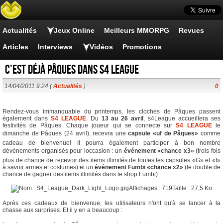
Actualités
Jeux Online
Meilleurs MMORPG
Revues
Articles
Interviews
Vidéos
Promotions
C’est déjà Pâques dans S4 League
14/04/2011 9:24 (
Actualités
)
0
Rendez-vous immanquable du printemps, les cloches de Pâques passent
également dans
S4 LEAGUE
. Du
13 au 26 avril
, s4League accueillera ses
festivités de Pâques. Chaque joueur qui se connecte sur
S4 LEAGUE
le
dimanche de Pâques (24 avril), recevra une
capsule «uf de Pâques»
comme
cadeau de bienvenue! Il pourra également participer à bon nombre
dévènements organisés pour loccasion : un
événement «chance x3»
(trois fois
plus de chance de recevoir des items illimités de toutes les capsules «G» et «I»
à savoir armes et costumes) et un
événement Fumbi «chance x2»
(le double de
chance de gagner des items illimités dans le shop Fumbi).
Après ces cadeaux de bienvenue, les utilisateurs n'ont qu'à se lancer à la
chasse aux surprises. Et il y en a beaucoup :