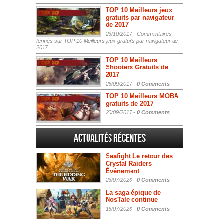
TOP 10 Meilleurs jeux
gratuits par navigateur
de 2017
23/10/2017 -
Commentaires
fermés
sur TOP 10 Meilleurs jeux gratuits par navigateur de
2017
TOP 10 Meilleurs
Shooters Gratuits de
2017
26/09/2017 -
0 Comments
TOP 10 Meilleurs MOBA
gratuits de 2017
20/09/2017 -
0 Comments
Actualités Récentes
Seafight Le retour des
Crystal Raiders
Événement
23/07/2026 -
0 Comments
La saga épique de
NosTale continue
16/07/2026 -
0 Comments