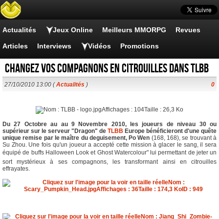
Actualités
Jeux Online
Meilleurs MMORPG
Revues
Articles
Interviews
Vidéos
Promotions
Changez vos compagnons en citrouilles dans TLBB
27/10/2010 13:00 (
Actualités
)
0
Du 27 Octobre au au 9 Novembre 2010, les joueurs de niveau 30 ou
supérieur sur le serveur "Dragon" de
TLBB
Europe bénéficieront d'une quête
unique remise par le maître du deguisement, Po Wen
(168, 168), se trouvant à
Su Zhou. Une fois qu'un joueur a accepté cette mission à glacer le sang, il sera
équipé de buffs Halloween Look et Ghost Watercolour" lui permettant de jeter un
sort mystérieux à ses compagnons, les transformant ainsi en citrouilles
effrayates.