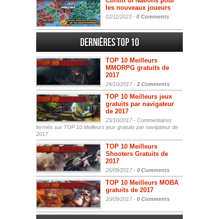
Conflit of Nations pour
les nouveaux joueurs
02/11/2023 -
0 Comments
Dernières Top 10
TOP 10 Meilleurs
MMORPG gratuits de
2017
24/10/2017 -
2 Comments
TOP 10 Meilleurs jeux
gratuits par navigateur
de 2017
23/10/2017 -
Commentaires
fermés
sur TOP 10 Meilleurs jeux gratuits par navigateur de
2017
TOP 10 Meilleurs
Shooters Gratuits de
2017
26/09/2017 -
0 Comments
TOP 10 Meilleurs MOBA
gratuits de 2017
20/09/2017 -
0 Comments