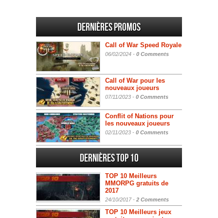
Dernières promos
Call of War Speed Royale
06/02/2024 -
0 Comments
Call of War pour les
nouveaux joueurs
07/11/2023 -
0 Comments
Conflit of Nations pour
les nouveaux joueurs
02/11/2023 -
0 Comments
Dernières Top 10
TOP 10 Meilleurs
MMORPG gratuits de
2017
24/10/2017 -
2 Comments
TOP 10 Meilleurs jeux