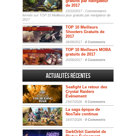
gratuits par navigateur
de 2017
23/10/2017 -
Commentaires
fermés
sur TOP 10 Meilleurs jeux gratuits par navigateur de
2017
TOP 10 Meilleurs
Shooters Gratuits de
2017
26/09/2017 -
0 Comments
TOP 10 Meilleurs MOBA
gratuits de 2017
20/09/2017 -
0 Comments
Actualités Récentes
Seafight Le retour des
Crystal Raiders
Événement
23/07/2026 -
0 Comments
La saga épique de
NosTale continue
16/07/2026 -
0 Comments
DarkOrbit Gantelet de