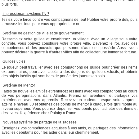
mercenaires, comme leur héros, avancent en grade et en rang et deviennent
plus forts.

Impressionant système PvP
Testez votre force contre vos compagnons de jeu! Publier votre propre défi, puis
terrassez-les tous pour vous approprier leur or.

Système de gestion de ville et de gouvernement
Rassemblez votre guilde et envahissez un village. Avec un village sous votre
contrôle, vous pouvez construire votre propre ville. Devenez le roi, avec des
compétences et des pouvoirs que personne d'autre ne possède. Aussi, vous
pouvez déclarer la guerre à d'autres villes afin de collecter une immense fortune.

Guildes utiles
Le joueur peut travailler avec ses compagnons de guilde pour créer des items
extraordinaires, pour avoir accès à des donjons de guilde exclusifs, et obtenir
des objets inédits qui sont hors de portée des joueurs en solo.

Système de Mentor
Faites de nouvelles amitiés et renforcez les liens avec vos compagnons au cours
de vos pérégrinations dans Atlantis. Prenez un aventurier et partagez vos
expériences avec vos apprentis. Recevez un cadeau lorsque votre apprenti
atteint le niveau 30 et obtenez des points de mentor à chaque fois qu'il monte au
niveau supérieur. Vous pourrez dépenser vos points pour acheter des items et
des livres d'expérience chez Pointry à Rome.

Nouveau système de partage de la sagesse
Enseignez vos compétences acquises à vos amis, ou partagez des informations
avec les débutants pour les aider dans leur cheminement.