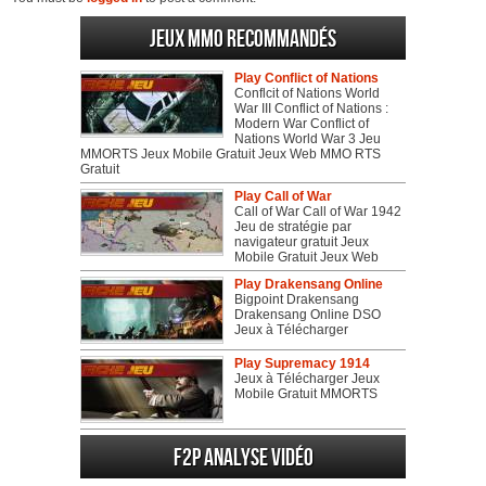
Jeux MMO recommandés
Play Conflict of Nations
Conflcit of Nations World
War III Conflict of Nations :
Modern War Conflict of
Nations World War 3 Jeu
MMORTS Jeux Mobile Gratuit Jeux Web MMO RTS
Gratuit
Play Call of War
Call of War Call of War 1942
Jeu de stratégie par
navigateur gratuit Jeux
Mobile Gratuit Jeux Web
Play Drakensang Online
Bigpoint Drakensang
Drakensang Online DSO
Jeux à Télécharger
Play Supremacy 1914
Jeux à Télécharger Jeux
Mobile Gratuit MMORTS
F2P Analyse vidéo