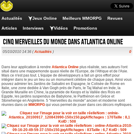
Actualités
Jeux Online
Meilleurs MMORPG
Revues
Articles
Interviews
Vidéos
Promotions
Cinq merveilles du monde dans Atlantica Online
05/10/2010 14:36 (
Actualités
)
0
Dans leur application à rendre
Atlantica Online
plus réaliste, ses auteurs l'ont
situé dans une mappemonde quasi réelle de l'Europe, de l'Afrique et de l'Asie.
Mais ce n'est pas tout. L'équipe de développeurs a fait un gros effort pour
intégrer dans le jeu un lieu ou un monument célèbre de chaque pays. Ainsi vous
pouvez admirer les Jardins de Sabatini en Espagne, le Colisée de Rome en
Italie, une zone dediée à Van Gogh près de Paris, le Taj Mahal en Inde, la
Grande Muraille en Chine, la pyramide de Keops et la Vallée des Rois en
Egypte, les jardins suspendus de Babylone, le Parthénon en Grèce et
Stonehenge en Angleterre. 5 "merveilles du monde" ancien et moderne sont
réunies dans ce
MMORPG
qui vous permet de jouer dans ces décors mythiques.