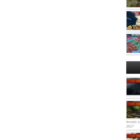
fermés
su
2017