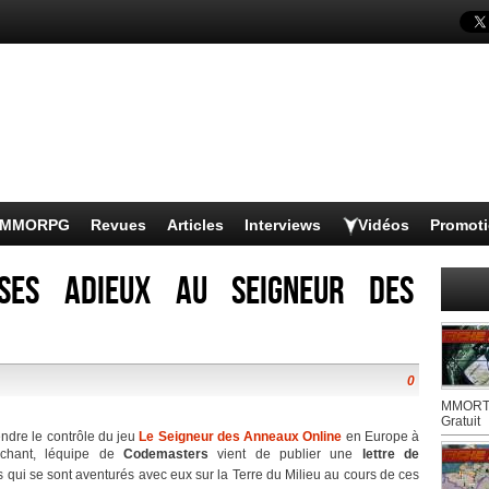
s MMORPG
Revues
Articles
Interviews
Vidéos
Promot
ses adieux au Seigneur des
0
MMORTS
Gratuit
endre le contrôle du jeu
Le Seigneur des Anneaux Online
en Europe à
chant, léquipe de
Codemasters
vient de publier une
lettre de
 qui se sont aventurés avec eux sur la Terre du Milieu au cours de ces