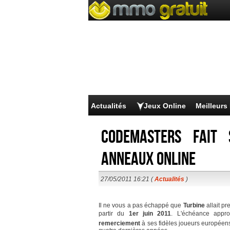
Actualités
Jeux Online
Meilleur
Codemasters fait 
Anneaux Online
27/05/2011 16:21 (
Actualités
)
Il ne vous a pas échappé que
Turbine
allait pr
partir du
1er juin 2011
. L'échéance appro
remerciement
à ses fidèles joueurs européens