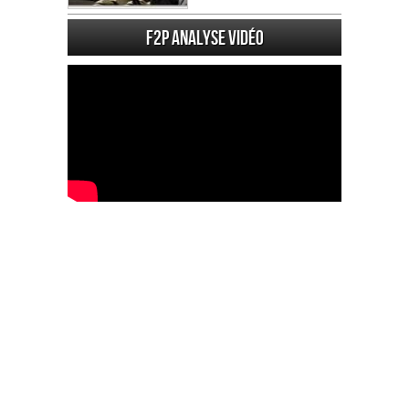
F2P Analyse vidéo