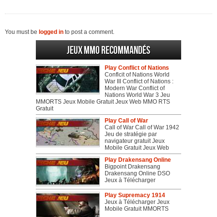
You must be
logged in
to post a comment.
Jeux MMO recommandés
Play Conflict of Nations
Conflcit of Nations World
War III Conflict of Nations :
Modern War Conflict of
Nations World War 3 Jeu
MMORTS Jeux Mobile Gratuit Jeux Web MMO RTS
Gratuit
Play Call of War
Call of War Call of War 1942
Jeu de stratégie par
navigateur gratuit Jeux
Mobile Gratuit Jeux Web
Play Drakensang Online
Bigpoint Drakensang
Drakensang Online DSO
Jeux à Télécharger
Play Supremacy 1914
Jeux à Télécharger Jeux
Mobile Gratuit MMORTS