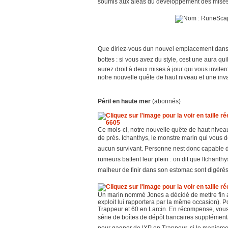
soumis aux aléas du développement des mises à 
Que diriez-vous dun nouvel emplacement dans v
bottes : si vous avez du style, cest une aura qu
aurez droit à deux mises à jour qui vous invit
notre nouvelle quête de haut niveau et une invas
Péril en haute mer
(abonnés)
Ce mois-ci, notre nouvelle quête de haut nivea
de près. Ichanthys, le monstre marin qui vous doi
aucun survivant. Personne nest donc capable d
rumeurs battent leur plein : on dit que lIchant
malheur de finir dans son estomac sont digérés
Un marin nommé Jones a décidé de mettre fin au
exploit lui rapportera par la même occasion). P
Trappeur et 60 en Larcin. En récompense, vous p
série de boîtes de dépôt bancaires supplémenta