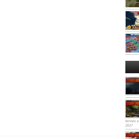
fermés
su
2017