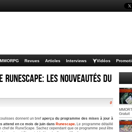
s MMORPG
Revues
Articles
Interviews
Vidéos
Promot
de Runescape: les nouveautés du
0
MMORTS
Gratuit
 coulisses donnent un bref
aperçu du programme des mises à jour à
us attend en ce mois de juin dans
Runescape
.
Le programme détaillé
en chef de RuneScape. Sachez cependant que ce programme peut être