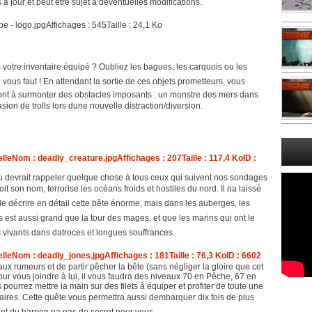
jour et peut être sujet à déventuelles modifications.
otre inventaire équipé ? Oubliez les bagues, les carquois ou les
il vous faut ! En attendant la sortie de ces objets prometteurs, vous
eront à surmonter des obstacles imposants : un monstre des mers dans
ion de trolls lors dune nouvelle distraction/diversion.
u devrait rappeler quelque chose à tous ceux qui suivent nos sondages
t son nom, terrorise les océans froids et hostiles du nord. Il na laissé
e décrire en détail cette bête énorme, mais dans les auberges, les
hys est aussi grand que la tour des mages, et que les marins qui ont le
 vivants dans datroces et longues souffrances.
x rumeurs et de partir pêcher la bête (sans négliger la gloire que cet
our vous joindre à lui, il vous faudra des niveaux 70 en Pêche, 67 en
ourrez mettre la main sur des filets à équiper et profiter de toute une
ires. Cette quête vous permettra aussi dembarquer dix fois de plus