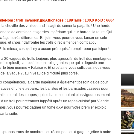
nt du harpon na pas de secret pour vous.
 à la cheville des vrais quand il sagit de semer la pagaille ! Une horde
menace dexterminer les gardes impériaux qui leur barrent la route. Qui
x façons très différentes. En juin, vous pourrez vous lancer en solo
que, et choisir daffronter les trolls directement en combat ou
t le mieux, cest quil ny a aucun prérequis à remplir pour participer !
 à 20 vagues de trolls toujours plus agressifs, du troll des montagnes
troll explosif, sans oublier un troll gigantesque qui a dégusté une
s  le bien nommé « Falaise ». Et si cela ne vous suffit pas, nous vous
de la vague 7, au niveau de difficulté plus corsé.
aux compétences, la garde impériale a également besoin daide pour
 cuves dhuile et réparez les balistes et les barricades cassées pour
ont le moral des troupes, qui se battront dautant plus vigoureusement.
 à un troll pour retrouver lappétit après un repas cuisiné par Viande
mois, vous pourrez gagner un tome dXP pour votre premier exploit
ar la suite.
 vous proposerons de nombreuses récompenses à gagner grâce à notre