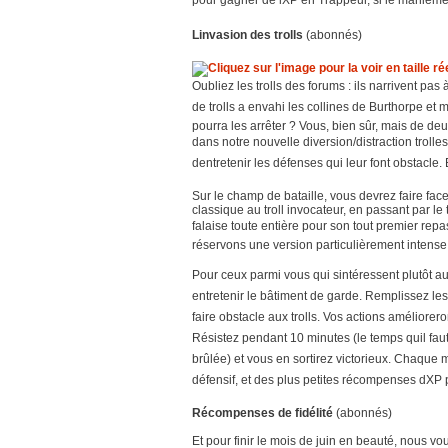
pour gagner de lXP en Trappeur, si le manieme
Linvasion des trolls
(abonnés)
Oubliez les trolls des forums : ils narrivent pas
de trolls a envahi les collines de Burthorpe et 
pourra les arrêter ? Vous, bien sûr, mais de deu
dans notre nouvelle diversion/distraction trolles
dentretenir les défenses qui leur font obstacle. E
Sur le champ de bataille, vous devrez faire face
classique au troll invocateur, en passant par le 
falaise toute entière pour son tout premier repa
réservons une version particulièrement intense 
Pour ceux parmi vous qui sintéressent plutôt 
entretenir le bâtiment de garde. Remplissez les
faire obstacle aux trolls. Vos actions améliorer
Résistez pendant 10 minutes (le temps quil faut
brûlée) et vous en sortirez victorieux. Chaque 
défensif, et des plus petites récompenses dXP p
Récompenses de fidélité
(abonnés)
Et pour finir le mois de juin en beauté, nous