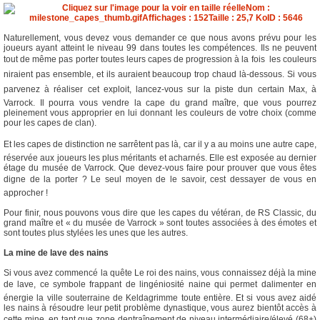
Naturellement, vous devez vous demander ce que nous avons prévu pour les
joueurs ayant atteint le niveau 99 dans toutes les compétences. Ils ne peuvent
tout de même pas porter toutes leurs capes de progression à la fois  les couleurs
niraient pas ensemble, et ils auraient beaucoup trop chaud là-dessous. Si vous
parvenez à réaliser cet exploit, lancez-vous sur la piste dun certain Max, à
Varrock. Il pourra vous vendre la cape du grand maître, que vous pourrez
pleinement vous approprier en lui donnant les couleurs de votre choix (comme
pour les capes de clan).
Et les capes de distinction ne sarrêtent pas là, car il y a au moins une autre cape,
réservée aux joueurs les plus méritants et acharnés. Elle est exposée au dernier
étage du musée de Varrock. Que devez-vous faire pour prouver que vous êtes
digne de la porter ? Le seul moyen de le savoir, cest dessayer de vous en
approcher !
Pour finir, nous pouvons vous dire que les capes du vétéran, de RS Classic, du
grand maître et « du musée de Varrock » sont toutes associées à des émotes et
sont toutes plus stylées les unes que les autres.
La mine de lave des nains
Si vous avez commencé la quête Le roi des nains, vous connaissez déjà la mine
de lave, ce symbole frappant de lingéniosité naine qui permet dalimenter en
énergie la ville souterraine de Keldagrimme toute entière. Et si vous avez aidé
les nains à résoudre leur petit problème dynastique, vous aurez bientôt accès à
cette mine, en tant que zone dentraînement de niveau intermédiaire/élevé (68+)