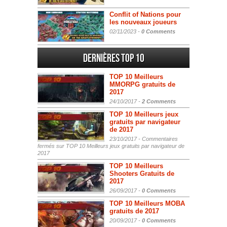
Conflit of Nations pour
les nouveaux joueurs
02/11/2023 -
0 Comments
Dernières Top 10
TOP 10 Meilleurs
MMORPG gratuits de
2017
24/10/2017 -
2 Comments
TOP 10 Meilleurs jeux
gratuits par navigateur
de 2017
23/10/2017 -
Commentaires
fermés
sur TOP 10 Meilleurs jeux gratuits par navigateur de
2017
TOP 10 Meilleurs
Shooters Gratuits de
2017
26/09/2017 -
0 Comments
TOP 10 Meilleurs MOBA
gratuits de 2017
20/09/2017 -
0 Comments