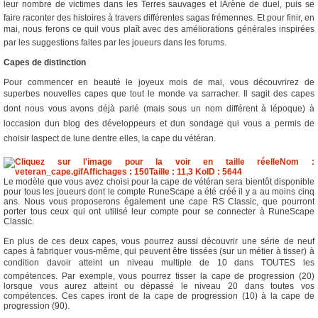
leur nombre de victimes dans les Terres sauvages et lArène de duel, puis se
faire raconter des histoires à travers différentes sagas frémennes. Et pour finir, en
mai, nous ferons ce quil vous plaît avec des améliorations générales inspirées
par les suggestions faites par les joueurs dans les forums.
Capes de distinction
Pour commencer en beauté le joyeux mois de mai, vous découvrirez de
superbes nouvelles capes que tout le monde va sarracher. Il sagit des capes
dont nous vous avons déjà parlé (mais sous un nom différent à lépoque) à
loccasion dun blog des développeurs et dun sondage qui vous a permis de
choisir laspect de lune dentre elles, la cape du vétéran.
Le modèle que vous avez choisi pour la cape de vétéran sera bientôt disponible
pour tous les joueurs dont le compte RuneScape a été créé il y a au moins cinq
ans. Nous vous proposerons également une cape RS Classic, que pourront
porter tous ceux qui ont utilisé leur compte pour se connecter à RuneScape
Classic.
En plus de ces deux capes, vous pourrez aussi découvrir une série de neuf
capes à fabriquer vous-même, qui peuvent être tissées (sur un métier à tisser) à
condition davoir atteint un niveau multiple de 10 dans TOUTES les
compétences. Par exemple, vous pourrez tisser la cape de progression (20)
lorsque vous aurez atteint ou dépassé le niveau 20 dans toutes vos
compétences. Ces capes iront de la cape de progression (10) à la cape de
progression (90).