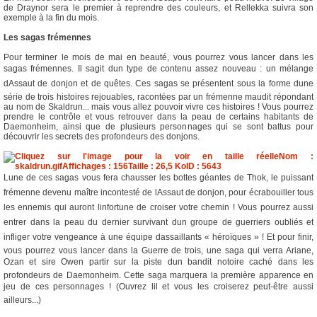
de Draynor sera le premier à reprendre des couleurs, et Rellekka suivra son
exemple à la fin du mois.
Les sagas frémennes
Pour terminer le mois de mai en beauté, vous pourrez vous lancer dans les
sagas frémennes. Il sagit dun type de contenu assez nouveau : un mélange
dAssaut de donjon et de quêtes. Ces sagas se présentent sous la forme dune
série de trois histoires rejouables, racontées par un frémenne maudit répondant
au nom de Skaldrun... mais vous allez pouvoir vivre ces histoires ! Vous pourrez
prendre le contrôle et vous retrouver dans la peau de certains habitants de
Daemonheim, ainsi que de plusieurs personnages qui se sont battus pour
découvrir les secrets des profondeurs des donjons.
Lune de ces sagas vous fera chausser les bottes géantes de Thok, le puissant
frémenne devenu maître incontesté de lAssaut de donjon, pour écrabouiller tous
les ennemis qui auront linfortune de croiser votre chemin ! Vous pourrez aussi
entrer dans la peau du dernier survivant dun groupe de guerriers oubliés et
infliger votre vengeance à une équipe dassaillants « héroïques » ! Et pour finir,
vous pourrez vous lancer dans la Guerre de trois, une saga qui verra Ariane,
Ozan et sire Owen partir sur la piste dun bandit notoire caché dans les
profondeurs de Daemonheim. Cette saga marquera la première apparence en
jeu de ces personnages ! (Ouvrez lil et vous les croiserez peut-être aussi
ailleurs...)