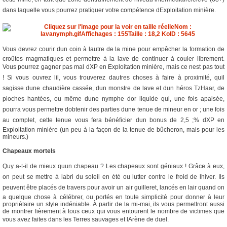
dans laquelle vous pourrez pratiquer votre compétence dExploitation minière.
Vous devrez courir dun coin à lautre de la mine pour empêcher la formation de
croûtes magmatiques et permettre à la lave de continuer à couler librement.
Vous pourrez gagner pas mal dXP en Exploitation minière, mais ce nest pas tout
! Si vous ouvrez lil, vous trouverez dautres choses à faire à proximité, quil
sagisse dune chaudière cassée, dun monstre de lave et dun héros TzHaar, de
pioches hantées, ou même dune nymphe dor liquide qui, une fois apaisée,
pourra vous permettre dobtenir des parties dune tenue de mineur en or ; une fois
au complet, cette tenue vous fera bénéficier dun bonus de 2,5 ;% dXP en
Exploitation minière (un peu à la façon de la tenue de bûcheron, mais pour les
mineurs.)
Chapeaux mortels
Quy a-t-il de mieux quun chapeau ? Les chapeaux sont géniaux ! Grâce à eux,
on peut se mettre à labri du soleil en été ou lutter contre le froid de lhiver. Ils
peuvent être placés de travers pour avoir un air guilleret, lancés en lair quand on
a quelque chose à célébrer, ou portés en toute simplicité pour donner à leur
propriétaire un style indéniable. À partir de la mi-mai, ils vous permettront aussi
de montrer fièrement à tous ceux qui vous entourent le nombre de victimes que
vous avez faites dans les Terres sauvages et lArène de duel.