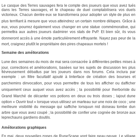
Le casque des Terres sauvages fera le compte des joueurs que vous avez tués
dans les Terres sauvages, et le chapeau de duel comptabilisera vos duels
victorieux. Chacun dentre eux se transformera pour adopter un style de plus en
plus terrifiant à mesure que vous atteindrez un certain nombre détapes. Grâce à
eux, vous pourrez également vous changer en une statue commémorative, qui
permettra aux autres joueurs dadmirer vos stats de PvP. Et bien sûr, ils vous
donneront accès à une émote particulièrement effrayante. Nayez pas peur de la
mort, craignez plutôt le propriétaire des pires chapeaux mortels !
Semaine des améliorations
Lune des semaines du mois de mai sera consacrée à différentes petites mises à
jour, corrections et améliorations, basées sur les sujets de discussion les plus
fiévreusement débattus par les joueurs dans nos forums. Cela inclura par
exemple : un filtre facultatif ajouté à linterface de création des bourses et
parchemins dinvocation, pour vous permettre de tous les afficher ou dafficher
uniquement ceux auquel vous avez accès ; la possibilité pour lherboriste du
Grand Marché de décanter vos potions en deux ou trois doses ; lajout dune
option « Ouvrir tout » lorsque vous utilisez un marteau sur une noix de coco ; une
meilleure visibilité du message qui saffiche lorsquun nid doiseau tombe dun
arbre que vous avez coupé ; la possibilité de confier une cognée de bronze aux
leprechauns gardiens doutils.
Améliorations graphiques
En mai, deux nouvelles zones de RuneScape vont faire peau neuve. Le village