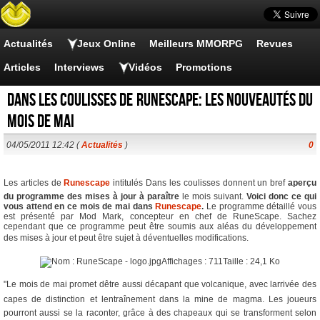
Actualités
Jeux Online
Meilleurs MMORPG
Revues
Articles
Interviews
Vidéos
Promotions
Dans les coulisses de Runescape: les nouveautés du
mois de mai
04/05/2011 12:42 (
Actualités
)
0
Les articles de
Runescape
intitulés Dans les coulisses donnent un bref
aperçu
du programme des mises à jour à paraître
le mois suivant.
Voici donc ce qui
vous attend en ce mois de mai dans
Runescape
.
Le programme détaillé vous
est présenté par Mod Mark, concepteur en chef de RuneScape. Sachez
cependant que ce programme peut être soumis aux aléas du développement
des mises à jour et peut être sujet à déventuelles modifications.
"Le mois de mai promet dêtre aussi décapant que volcanique, avec larrivée des
capes de distinction et lentraînement dans la mine de magma. Les joueurs
pourront aussi se la raconter, grâce à des chapeaux qui se transforment selon