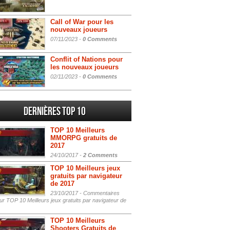
Call of War pour les
nouveaux joueurs
07/11/2023 -
0 Comments
Conflit of Nations pour
les nouveaux joueurs
02/11/2023 -
0 Comments
Dernières Top 10
TOP 10 Meilleurs
MMORPG gratuits de
2017
24/10/2017 -
2 Comments
TOP 10 Meilleurs jeux
gratuits par navigateur
de 2017
23/10/2017 -
Commentaires
r TOP 10 Meilleurs jeux gratuits par navigateur de
TOP 10 Meilleurs
Shooters Gratuits de