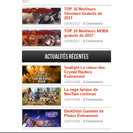
2017
TOP 10 Meilleurs
Shooters Gratuits de
2017
26/09/2017 -
0 Comments
TOP 10 Meilleurs MOBA
gratuits de 2017
20/09/2017 -
0 Comments
Actualités Récentes
Seafight Le retour des
Crystal Raiders
Événement
23/07/2026 -
0 Comments
La saga épique de
NosTale continue
16/07/2026 -
0 Comments
DarkOrbit Gantelet de
Plutus Événement
15/07/2026 -
0 Comments