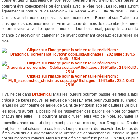
dorge et des chaussettes de Noël récompenseront leurs efforts. Ces présents
pourront être collectionnés ou échangés avec le Père Noël. Les joueurs auront
également la possibilité de recevoir « Le Renne » et « LElfe de Noël »  deux
familiers aussi rares que puissants  une monture « le Renne et son Traineau »
ainsi que des costumes inédits. Enfin, au cours du mois de décembre, les héros
seront invités à vérifier quotidiennement leur boîte mail, puisquils auront la
chance dy recevoir un calendrier de lavent contenant cadeaux et sucreries de
Noël.
Il va neiger dans
Dragonica
! Mais les joueurs pourront passer les fêtes à labri
grâce à de toutes nouvelles tenues de Noël ! En effet, pour vous tenir au chaud :
tenues de Bonhomme de neige, de Saint, de Pingouin et bien dautres ! De plus,
les joueurs auront la possibilité de rassembler des ballons de Noël contenant
chacun une lettre ; ils pourront ainsi diffuser leurs vux de Noël, souhaiter la
nouvelle année ou tout simplement passer un message sur Dragonica. Dautre
part, les combinaisons de ces lettres leur permettront de recevoir des bonus de
fêtes exclusifs qui augmenteront la vitesse de déplacement ou encore le gain
dor sur monstres vaincus. Mais les festivités ne sarrêtent pas là ! En effet, en plus