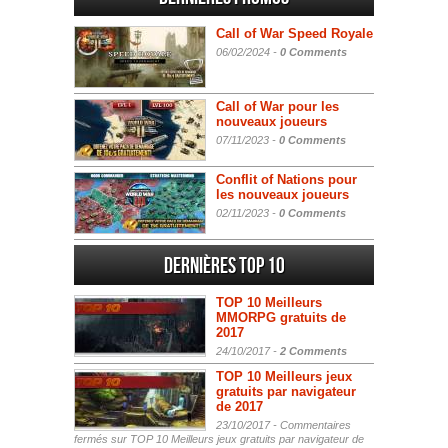
Call of War Speed Royale
06/02/2024 -
0 Comments
Call of War pour les
nouveaux joueurs
07/11/2023 -
0 Comments
Conflit of Nations pour
les nouveaux joueurs
02/11/2023 -
0 Comments
Dernières Top 10
TOP 10 Meilleurs
MMORPG gratuits de
2017
24/10/2017 -
2 Comments
TOP 10 Meilleurs jeux
gratuits par navigateur
de 2017
23/10/2017 -
Commentaires
fermés
sur TOP 10 Meilleurs jeux gratuits par navigateur de