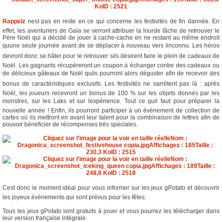
Rappelz
nest pas en reste en ce qui concerne les festivités de fin dannée. En
effet, les aventuriers de Gaïa se verront attribuer la lourde tâche de retrouver le
Père Noël qui a décidé de jouer à cache-cache en ne restant au même endroit
quune seule journée avant de se déplacer à nouveau vers linconnu. Les héros
devront donc se hâter pour le retrouver sils désirent faire le plein de cadeaux de
Noël. Les gagnants récupèreront un coupon à échanger contre des cadeaux ou
de délicieux gâteaux de Noël quils pourront alors déguster afin de recevoir des
bonus de caractéristiques exclusifs. Les festivités ne sarrêtent pas là : après
Noël, les joueurs recevront un bonus de 100 % sur les objets donnés par les
monstres, sur les Laks et sur lexpérience. Tout ce quil faut pour préparer la
nouvelle année ! Enfin, ils pourront participer à un événement de collection de
cartes où ils mettront en avant leur talent pour la combinaison de lettres afin de
pouvoir bénéficier de récompenses très spéciales.
Cest donc le moment idéal pour vous informer sur les jeux gPotato et découvrir
les joyeux événements qui sont prévus pour les fêtes.
Tous les jeux gPotato sont gratuits à jouer et vous pourrez les télécharger dans
leur version française intégrale.