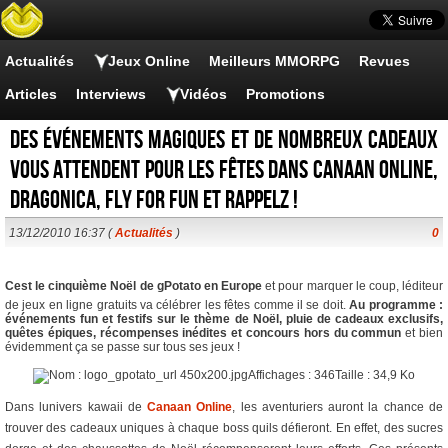
Actualités
Jeux Online
Meilleurs MMORPG
Revues
Articles
Interviews
Vidéos
Promotions
Des événements magiques et de nombreux cadeaux
vous attendent pour les fêtes dans Canaan Online,
Dragonica, Fly For Fun et Rappelz !
13/12/2010 16:37 (
Actualités
)
0
Cest le cinquième Noël de gPotato en Europe
et pour marquer le coup, léditeur
de jeux en ligne gratuits va célébrer les fêtes comme il se doit.
Au programme :
événements fun et festifs sur le thème de Noël, pluie de cadeaux exclusifs,
quêtes épiques, récompenses inédites et concours hors du commun
et bien
évidemment ça se passe sur tous ses jeux !
Dans lunivers kawaii de
Canaan Online
, les aventuriers auront la chance de
trouver des cadeaux uniques à chaque boss quils défieront. En effet, des sucres