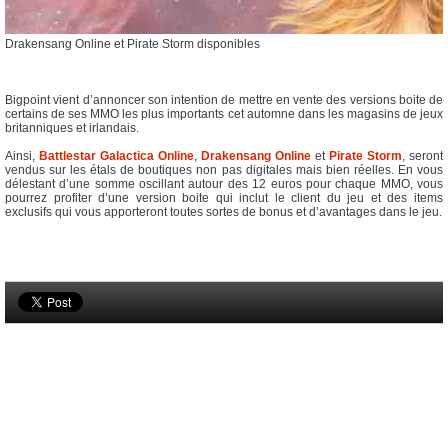
Drakensang Online et Pirate Storm disponibles
Bigpoint vient d’annoncer son intention de mettre en vente des versions boite de
certains de ses MMO les plus importants cet automne dans les magasins de jeux
britanniques et irlandais.
Ainsi,
Battlestar Galactica Online
,
Drakensang Online
et
Pirate Storm
, seront
vendus sur les étals de boutiques non pas digitales mais bien réelles. En vous
délestant d’une somme oscillant autour des 12 euros pour chaque MMO, vous
pourrez profiter d’une version boite qui inclut le client du jeu et des items
exclusifs qui vous apporteront toutes sortes de bonus et d’avantages dans le jeu.